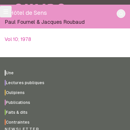
OULIPO
L'Hôtel de Sens
Paul Fournel
&
Jacques Roubaud
Vol 10; 1978
Une
Lectures publiques
Oulipiens
Publications
Faits & dits
Contraintes
NEWSLETTER