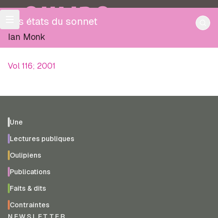
OULIPO
Les états du sonnet
Ian Monk
Vol 116; 2001
Une
Lectures publiques
Oulipiens
Publications
Faits & dits
Contraintes
NEWSLETTER