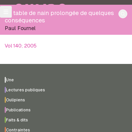
OULIPO
La table de nain prolongée de quelques
conséquences
Paul Fournel
Vol 140; 2005
Une
Lectures publiques
Oulipiens
Publications
Faits & dits
Contraintes