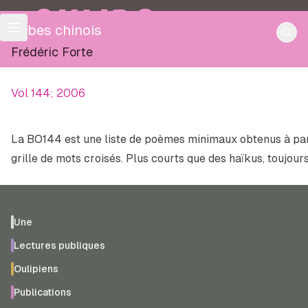
OULIPO
Tubes chinois
Frédéric Forte
Vol 144; 2006
La BO144 est une liste de poèmes minimaux obtenus à parti
grille de mots croisés. Plus courts que des haïkus, toujours 
Une
Lectures publiques
Oulipiens
Publications