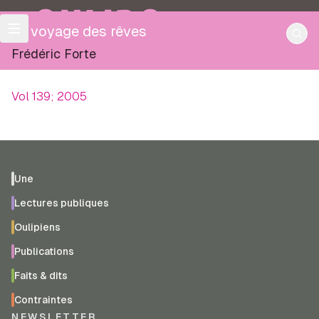
OULIPO
Le voyage des rêves
Frédéric Forte
Vol 139; 2005
Une
Lectures publiques
Oulipiens
Publications
Faits & dits
Contraintes
NEWSLETTER