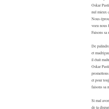
Oskar Pastio
nul mieux qu
Nous éprouv
voeu nous fo
Faisons sa 
De palindro
et madrigau
il était maît
Oskar Pasti
promettons lu
et pour touj
faisons sa 
Si mal avon
de ta dispar