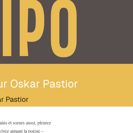
IPO
r Oskar Pastior
r Pastior
ns et soeurs aussi, pleurez
ivez aimant la poésie –