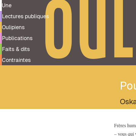
OUL
Une
Lectures publiques
Oulipiens
Publications
Faits & dits
Contraintes
Pou
Oska
Frères humai
– vous qui v