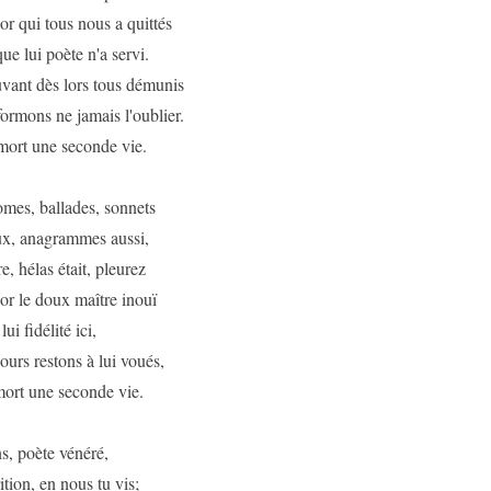
r qui tous nous a quittés
e lui poète n'a servi.
ant dès lors tous démunis
rmons ne jamais l'oublier.
mort une seconde vie.
mes, ballades, sonnets
x, anagrammes aussi,
re, hélas était, pleurez
or le doux maître inouï
i fidélité ici,
ours restons à lui voués,
mort une seconde vie.
s, poète vénéré,
ition, en nous tu vis;