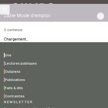
OULIPO
Zazie Mode d'emploi
0
contenus
Chargement…
Une
Lectures publiques
Oulipiens
Publications
Faits & dits
Contraintes
NEWSLETTER