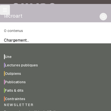
OULIPO
lécroart
0
contenus
Chargement…
Une
Lectures publiques
Oulipiens
Publications
Faits & dits
Contraintes
NEWSLETTER