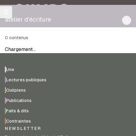
OULIPO
atelier d'écriture
0
contenus
Chargement…
Une
Lectures publiques
Oulipiens
Publications
Faits & dits
Contraintes
NEWSLETTER