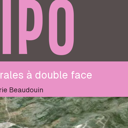
IPO
rales à double face
rie Beaudouin