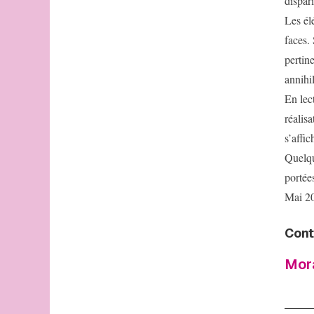
dispari
Les él
faces. 
pertin
annihil
En lec
réalis
s’affic
Quelqu
portée
Mai 2
Cont
Mor