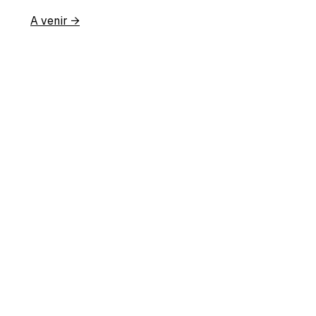
A venir
→