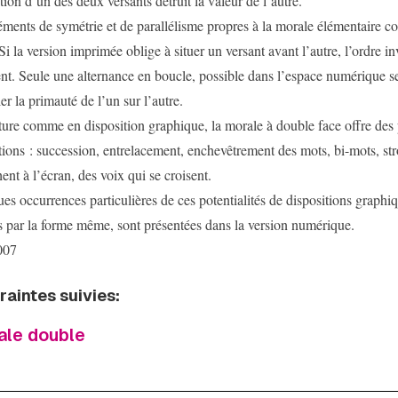
tion d’un des deux versants détruit la valeur de l’autre.
éments de symétrie et de parallélisme propres à la morale élémentaire c
Si la version imprimée oblige à situer un versant avant l’autre, l’ordre in
ent. Seule une alternance en boucle, possible dans l’espace numérique se
er la primauté de l’un sur l’autre.
ture comme en disposition graphique, la morale à double face offre des p
ations : succession, entrelacement, enchevêtrement des mots, bi-mots, st
hent à l’écran, des voix qui se croisent.
es occurrences particulières de ces potentialités de dispositions graphiq
s par la forme même, sont présentées dans la version numérique.
007
raintes suivies:
ale double