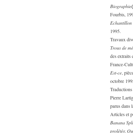
Biographie
/
Fourbis, 19
Echantillon
1995.
Travaux div
Trous de m
des extraits
France-Cult
Est-ce
, piè
octobre 199
Traductions 
Pierre Larti
parus dans 
Articles et 
Banana Spli
prolétèr, Q