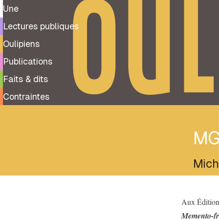
OUL
Une
Lectures publiques
Oulipiens
Publications
Faits & dits
Contraintes
MG
Mich
Aux Édition
Memento-fr