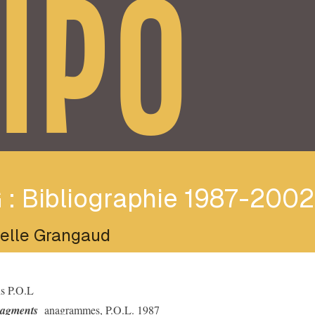
IPO
 : Bibliographie 1987-2002
elle Grangaud
s P.O.L
agments
anagrammes, P.O.L. 1987