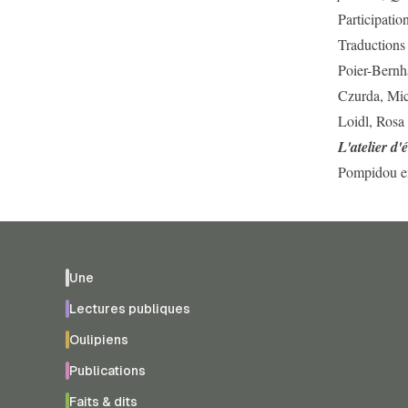
Participati
Traductions 
Poier-Bernha
Czurda, Mic
Loidl, Rosa
L'atelier d
Pompidou e
Une
Lectures publiques
Oulipiens
Publications
Faits & dits