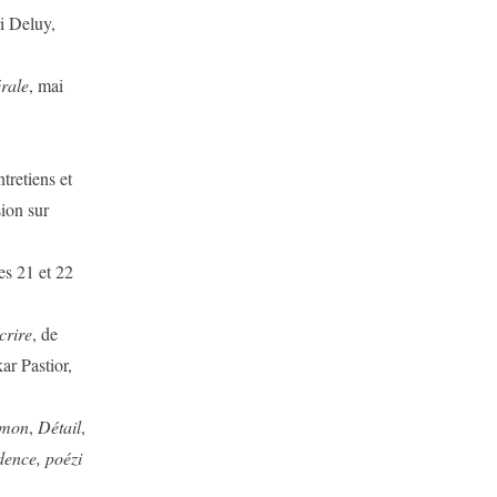
i Deluy,
rale
, mai
tretiens et
ion sur
es 21 et 22
crire
, de
ar Pastior,
imon
,
Détail
,
idence, poézi