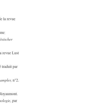
e la revue
une
ösischer
la revue Lust
é traduit par
ampler,
n°2.
 Royaumont.
hologie
, par