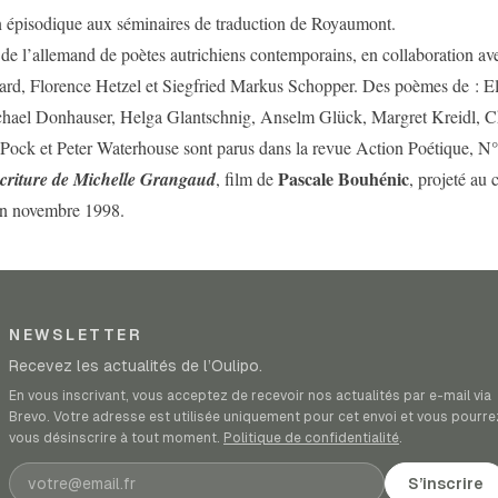
on épisodique aux séminaires de traduction de Royaumont.
de l’allemand de poètes autrichiens contemporains, en collaboration av
rd, Florence Hetzel et
Siegfried Markus Schopper. Des poèmes de : El
hael Donhauser, Helga Glantschnig, Anselm Glück, Margret Kreidl, Ch
 Pock et Peter Waterhouse sont parus dans la revue Action Poétique, N
Pascale Bouhénic
'écriture de Michelle Grangaud
, film de
, projeté au 
n novembre 1998.
NEWSLETTER
Recevez les actualités de l’Oulipo.
En vous inscrivant, vous acceptez de recevoir nos actualités par e-mail via
Brevo. Votre adresse est utilisée uniquement pour cet envoi et vous pourre
vous désinscrire à tout moment.
Politique de confidentialité
.
Adresse e-mail
S’inscrire