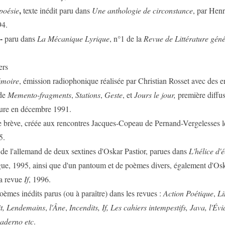
,
poésie
texte inédit paru dans
Une anthologie de circonstance
, par Henr
94.
-
paru dans
La Mécanique Lyrique
, n°1 de la
Revue de Littérature géné
ers
émoire
, émission radiophonique réalisée par Christian Rosset avec des en
 de
Memento-fragments
,
Stations
,
Geste
, et
Jours le jour,
première diffus
ure en décembre 1991.
ce brève, créée aux rencontres Jacques-Copeau de Pernand-Vergelesses l
5.
de l'allemand de deux sextines d'Oskar Pastior, parues dans
L'hélice d'é
gue, 1995, ainsi que d'un pantoum et de poèmes divers, également d'Osk
la revue
If
, 1996.
poèmes inédits parus (ou à paraître) dans les revues :
Action
Poétique
,
L
t,
Lendemains
,
l'Âne
,
Incendits, If, Les cahiers intempestifs, Java, l'Év
uaderno etc
.