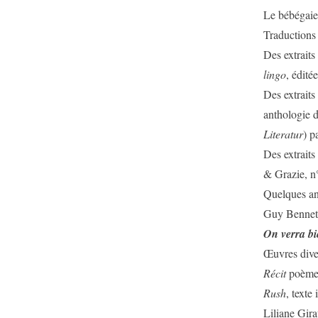
Le bébégai
Traductions
Des extraits
lingo
, édit
Des extraits
anthologie d
Literatur
) p
Des extraits
& Grazie, n
Quelques ang
Guy Bennett
On verra bi
Œuvres dive
Récit
poème 
Rush
, texte
Liliane Gir