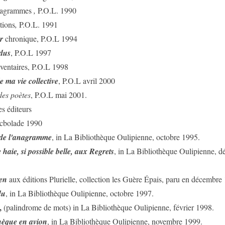
agrammes
,
P.O.L. 1990
tions
,
P.O.L. 1991
r
chronique, P.O.L 1994
dus
, P.O.L 1997
nventaires, P.O.L 1998
 ma vie collective
, P.O.L avril 2000
des poètes
, P.O.L mai 2001.
s éditeurs
cbolade 1990
 de l'anagramme
, in La Bibliothèque Oulipienne, octobre 1995.
 haie, si possible belle, aux Regrets
, in La Bibliothèque Oulipienne, 
en
aux éditions Plurielle, collection les Guère Épais, paru en décembre
du
, in La Bibliothèque Oulipienne, octobre 1997.
,
(palindrome de mots)
in La Bibliothèque Oulipienne, février 1998.
hèque en avion
, in La Bibliothèque Oulipienne, novembre 1999.