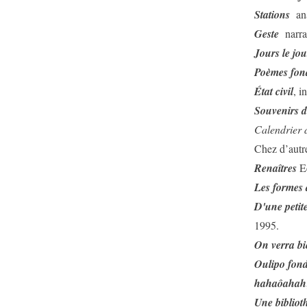
Stations
an
Geste
narra
Jours le jou
Poèmes fon
État civil
, i
Souvenirs de
Calendrier 
Chez d’autre
Renaîtres
E
Les formes
D'une petite
1995.
On verra bi
Oulipo fon
hahaôahah
Une bibliot