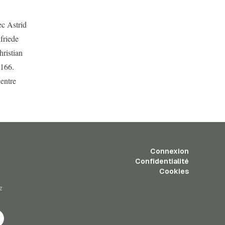
ec Astrid
friede
ristian
°166.
centre
Connexion
Confidentialité
Cookies
z