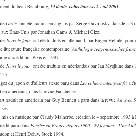
ement du beau Beaubourg
,
l’Attente, collection week-end 2001.
 de
Geste
ont été traduits en anglais par Serge Gavronsky, dans le n°3 d
ée aux États-Unis par Jonathan Gams & Michael Gizzi.
 de
Jours le jour
ont été traduits en allemand, par Eugen Helmlé, pour 
e littérature française contemporaine (
Anthologie zeitgenössischer franz
arue aux éditions Pixis en 1997.
 de
Jours le jour
ont été traduits en néerlandais par Jan Mysjkine dans 
° 55
es du japon et d'ailleurs (texte paru dans
Les cahiers intempestifs
) a ét
 en américain, dans la revue Faucheuse.
en
traduit en américain par Guy Bennett a paru dans la revue
An avec S
rses
mis en musique par Claudy Malherbe, création le 4 septembre 1993 à
 inédit paru dans
Poésies en France depuis 1960 - 29 femmes - Une Ant
audon et Henri Deluy, Stock 1994.