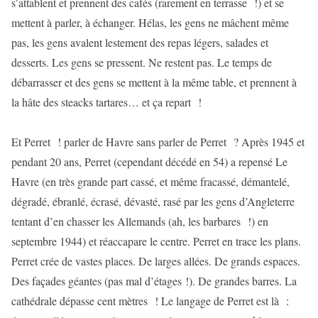
s’attablent et prennent des cafés (rarement en terrasse !) et se
mettent à parler, à échanger. Hélas, les gens ne mâchent même
pas, les gens avalent lestement des repas légers, salades et
desserts. Les gens se pressent. Ne restent pas. Le temps de
débarrasser et des gens se mettent à la même table, et prennent à
la hâte des steacks tartares… et ça repart !
Et Perret ! parler de Havre sans parler de Perret ? Après 1945 et
pendant 20 ans, Perret (cependant décédé en 54) a repensé Le
Havre (en très grande part cassé, et même fracassé, démantelé,
dégradé, ébranlé, écrasé, dévasté, rasé par les gens d’Angleterre
tentant d’en chasser les Allemands (ah, les barbares !) en
septembre 1944) et réaccapare le centre. Perret en trace les plans.
Perret crée de vastes places. De larges allées. De grands espaces.
Des façades géantes (pas mal d’étages !). De grandes barres. La
cathédrale dépasse cent mètres ! Le langage de Perret est là :