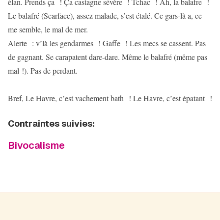
élan. Prends ça ! Ça castagne sévère ! Tchac ! Ah, la balafre !
Le balafré (Scarface), assez malade, s’est étalé. Ce gars-là a, ce
me semble, le mal de mer.
Alerte : v’là les gendarmes ! Gaffe ! Les mecs se cassent. Pas
de gagnant. Se carapatent dare-dare. Même le balafré (même pas
mal !). Pas de perdant.
Bref, Le Havre, c’est vachement bath ! Le Havre, c’est épatant !
Contraintes suivies:
Bivocalisme