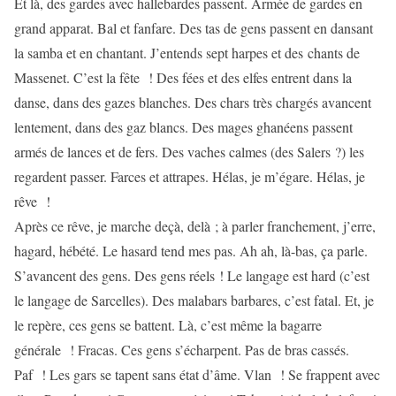
Et là, des gardes avec hallebardes passent. Armée de gardes en
grand apparat. Bal et fanfare. Des tas de gens passent en dansant
la samba et en chantant. J’entends sept harpes et des chants de
Massenet. C’est la fête ! Des fées et des elfes entrent dans la
danse, dans des gazes blanches. Des chars très chargés avancent
lentement, dans des gaz blancs. Des mages ghanéens passent
armés de lances et de fers. Des vaches calmes (des Salers ?) les
regardent passer. Farces et attrapes. Hélas, je m’égare. Hélas, je
rêve !
Après ce rêve, je marche deçà, delà ; à parler franchement, j’erre,
hagard, hébété. Le hasard tend mes pas. Ah ah, là-bas, ça parle.
S’avancent des gens. Des gens réels ! Le langage est hard (c’est
le langage de Sarcelles). Des malabars barbares, c’est fatal. Et, je
le repère, ces gens se battent. Là, c’est même la bagarre
générale ! Fracas. Ces gens s’écharpent. Pas de bras cassés.
Paf ! Les gars se tapent sans état d’âme. Vlan ! Se frappent avec