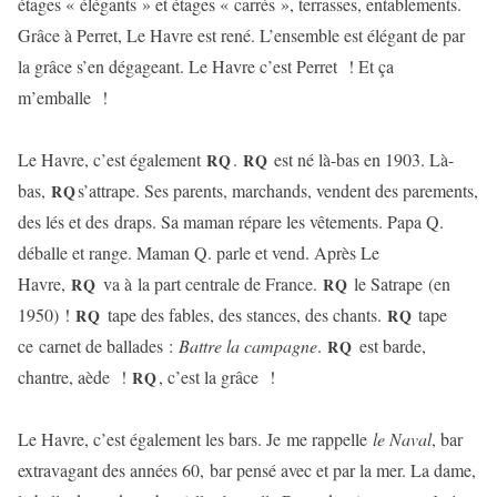
étages « élégants » et étages « carrés », terrasses, entablements.
Grâce à Perret, Le Havre est rené. L’ensemble est élégant de par
la grâce s’en dégageant. Le Havre c’est Perret ! Et ça
m’emballe !
Le Havre, c’est également
.
est né là-bas en 1903. Là-
RQ
RQ
bas,
s’attrape. Ses parents, marchands, vendent des parements,
RQ
des lés et des draps. Sa maman répare les vêtements. Papa Q.
déballe et range. Maman Q. parle et vend. Après Le
Havre,
va à la part centrale de France.
le Satrape (en
RQ
RQ
1950) !
tape des fables, des stances, des chants.
tape
RQ
RQ
ce carnet de ballades :
Battre la campagne
.
est barde,
RQ
chantre, aède !
, c’est la grâce !
RQ
Le Havre, c’est également les bars. Je me rappelle
le Naval
, bar
extravagant des années 60, bar pensé avec et par la mer. La dame,