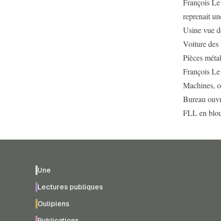
François Le
reprenait une
Usine vue d
Voiture des
Pièces métal
François Le
Machines, o
Bureau ouvr
FLL en blou
Une
Lectures publiques
Oulipiens
Publications