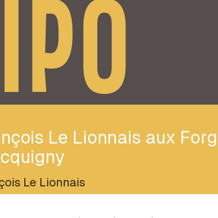
IPO
nçois Le Lionnais aux For
Acquigny
çois Le Lionnais