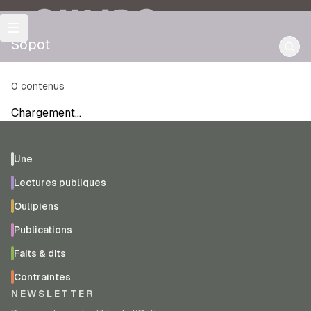
OULIPO
Sopot
0
contenus
Chargement…
Une
Lectures publiques
Oulipiens
Publications
Faits & dits
Contraintes
NEWSLETTER