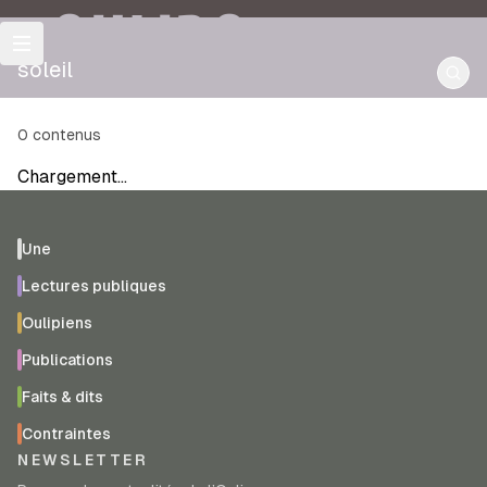
OULIPO
soleil
0
contenus
Chargement…
Une
Lectures publiques
Oulipiens
Publications
Faits & dits
Contraintes
NEWSLETTER