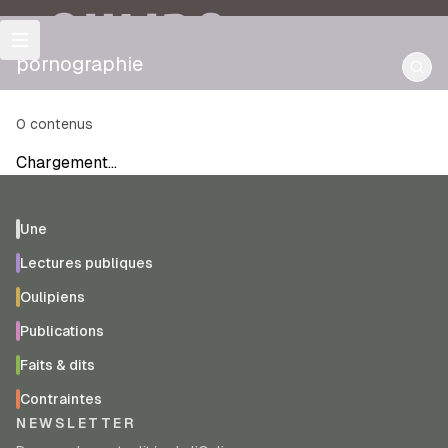
OULIPO
pornographie
0
contenus
Chargement…
Une
Lectures publiques
Oulipiens
Publications
Faits & dits
Contraintes
NEWSLETTER