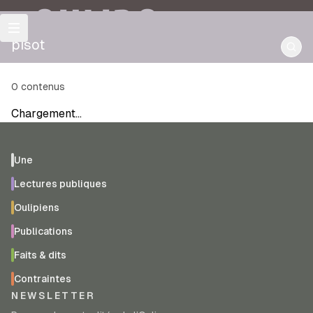
OULIPO
pisot
0
contenus
Chargement…
Une
Lectures publiques
Oulipiens
Publications
Faits & dits
Contraintes
NEWSLETTER