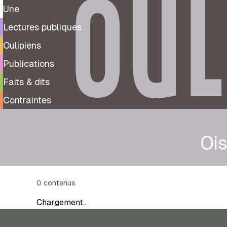
OUL
Une
Lectures publiques
Oulipiens
Publications
Faits & dits
Contraintes
Oi
0
contenus
Chargement…