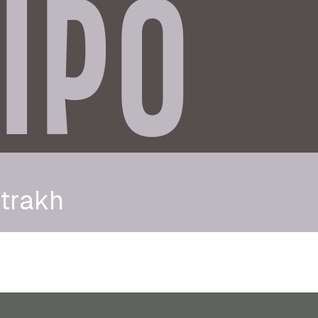
IPO
strakh