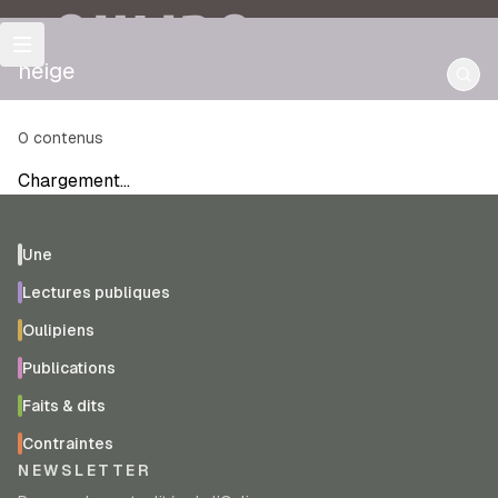
OULIPO
neige
0
contenus
Chargement…
Une
Lectures publiques
Oulipiens
Publications
Faits & dits
Contraintes
NEWSLETTER