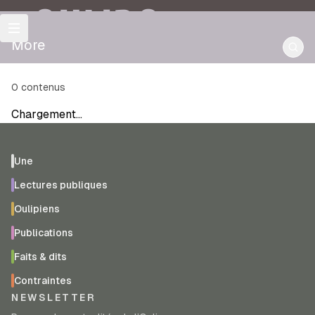
OULIPO
More
0
contenus
Chargement…
Une
Lectures publiques
Oulipiens
Publications
Faits & dits
Contraintes
NEWSLETTER