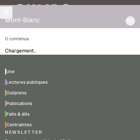
OULIPO
Mont-Blanc
0
contenus
Chargement…
Une
Lectures publiques
Oulipiens
Publications
Faits & dits
Contraintes
NEWSLETTER