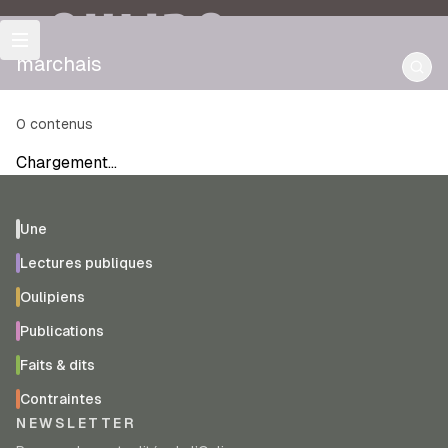
OULIPO
marchais
0
contenus
Chargement…
Une
Lectures publiques
Oulipiens
Publications
Faits & dits
Contraintes
NEWSLETTER