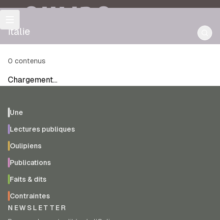
OULIPO
italie
0
contenus
Chargement…
Une
Lectures publiques
Oulipiens
Publications
Faits & dits
Contraintes
NEWSLETTER