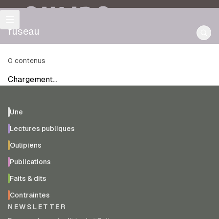
OULIPO
fuseau
0
contenus
Chargement…
Une
Lectures publiques
Oulipiens
Publications
Faits & dits
Contraintes
NEWSLETTER