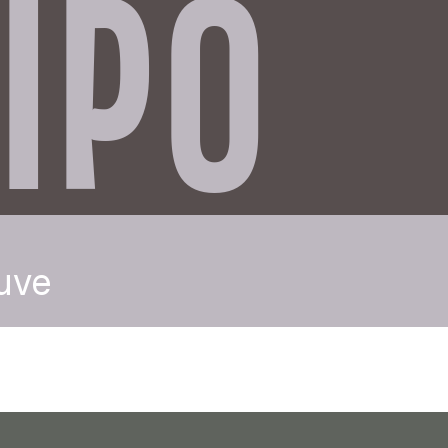
IPO
uve