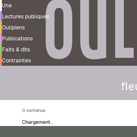
OUL
Une
Lectures publiques
Oulipiens
Publications
Faits & dits
Contraintes
fle
0
contenus
Chargement…