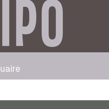
IPO
uaire