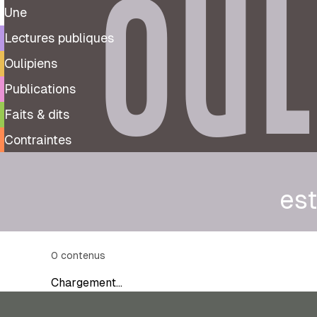
OUL
Une
Lectures publiques
Oulipiens
Publications
Faits & dits
Contraintes
est
0
contenus
Chargement…