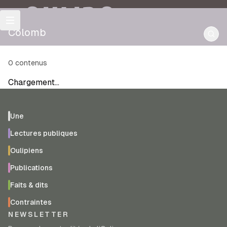
OULIPO
Colomb
0
contenus
Chargement…
Une
Lectures publiques
Oulipiens
Publications
Faits & dits
Contraintes
NEWSLETTER