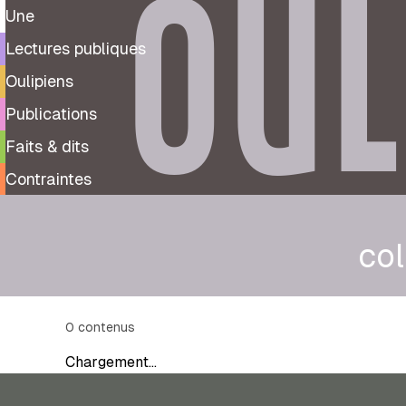
OUL
Une
Lectures publiques
Oulipiens
Publications
Faits & dits
Contraintes
col
0
contenus
Chargement…