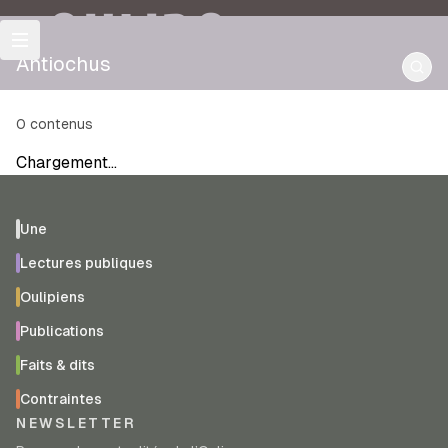
OULIPO
Antiochus
0
contenus
Chargement…
Une
Lectures publiques
Oulipiens
Publications
Faits & dits
Contraintes
NEWSLETTER