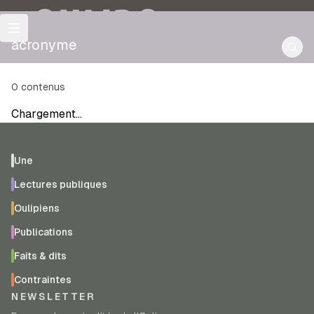
OULIPO
acronyme
0
contenus
Chargement…
Une
Lectures publiques
Oulipiens
Publications
Faits & dits
Contraintes
NEWSLETTER