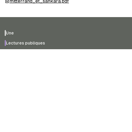
mitterrand_et_sankara.pdf
Une
Lectures publiques
Oulipiens
Publications
Faits & dits
Contraintes
NEWSLETTER
Recevez les actualités de l’Oulipo.
En vous inscrivant, vous acceptez de recevoir nos actualités par e-mail
via Brevo. Votre adresse est utilisée uniquement pour cet envoi et vous
pourrez vous désinscrire à tout moment.
Politique de confidentialité
.
Adresse e-mail