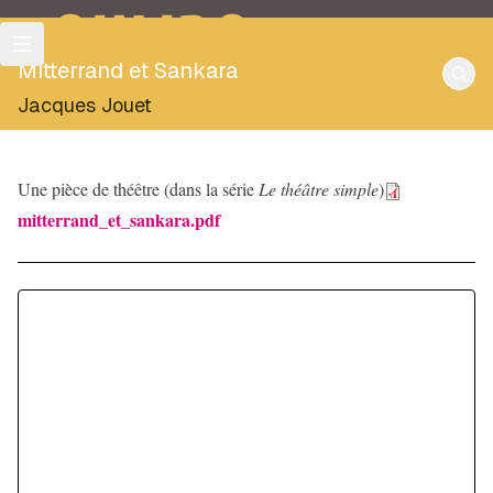
OULIPO
Mitterrand et Sankara
Jacques Jouet
Une pièce de théêtre (dans la série
Le théâtre simple
)
mitterrand_et_sankara.pdf