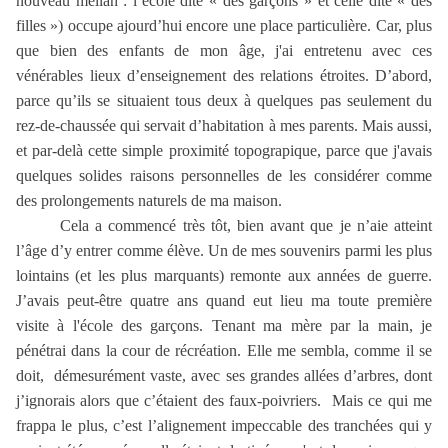
nouveau mellah : l’école dite « des garçons » et celle dite « des
filles ») occupe ajourd’hui encore une place particulière. Car, plus
que bien des enfants de mon âge, j'ai entretenu avec ces
vénérables lieux d’enseignement des relations étroites. D’abord,
parce qu’ils se situaient tous deux à quelques pas seulement du
rez-de-chaussée qui servait d’habitation à mes parents. Mais aussi,
et par-delà cette simple proximité topograpique, parce que j'avais
quelques solides raisons personnelles de les considérer comme
des prolongements naturels de ma maison.
Cela a commencé très tôt, bien avant que je n’aie atteint
l’âge d’y entrer comme élève. Un de mes souvenirs parmi les plus
lointains (et les plus marquants) remonte aux années de guerre.
J’avais peut-être quatre ans quand eut lieu ma toute première
visite à l'école des garçons. Tenant ma mère par la main, je
pénétrai dans la cour de récréation. Elle me sembla, comme il se
doit,
démesurément vaste, avec ses grandes allées d’arbres, dont
j’ignorais alors que c’étaient des faux-poivriers.
Mais ce qui me
frappa le plus, c’est l’alignement impeccable des tranchées qui y