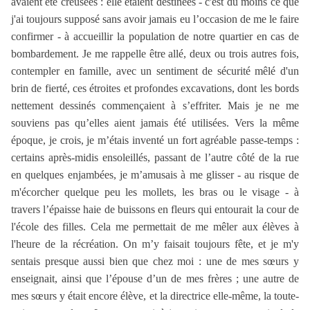
avaient été creusées : elle étaient destinées - c'est du moins ce que
j'ai toujours supposé sans avoir jamais eu l’occasion de me le faire
confirmer - à accueillir la population de notre quartier en cas de
bombardement. Je me rappelle être allé, deux ou trois autres fois,
contempler en famille, avec un sentiment de sécurité mêlé d'un
brin de fierté, ces étroites et profondes excavations, dont les bords
nettement dessinés commençaient à s’effriter. Mais je ne me
souviens pas qu’elles aient jamais été utilisées. Vers la même
époque, je crois, je m’étais inventé un fort agréable passe-temps :
certains après-midis ensoleillés, passant de l’autre côté de la rue
en quelques enjambées, je m’amusais à me glisser - au risque de
m'écorcher quelque peu les mollets, les bras ou le visage - à
travers l’épaisse haie de buissons en fleurs qui entourait la cour de
l'école des filles. Cela me permettait de me mêler aux élèves à
l'heure de la récréation. On m’y faisait toujours fête, et je m'y
sentais presque aussi bien que chez moi : une de mes sœurs y
enseignait, ainsi que l’épouse d’un de mes frères ; une autre de
mes sœurs y était encore élève, et la directrice elle-même, la toute-