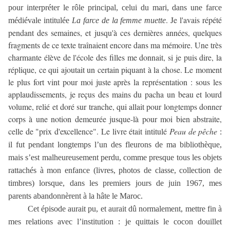
pour interpréter le rôle principal, celui du mari, dans une farce
. Je l'avais répété
médiévale intitulée
La farce de la femme muette
pendant des semaines, et jusqu'à ces dernières années, quelques
fragments de ce texte traînaient encore dans ma mémoire. Une très
charmante élève de l'école des filles me donnait, si je puis dire, la
réplique, ce qui ajoutait un certain piquant à la chose. Le moment
le plus fort vint pour moi juste après la représentation : sous les
applaudissements, je reçus des mains du pacha un beau et lourd
volume, relié et doré sur tranche, qui allait pour longtemps donner
corps à une notion demeurée jusque-là pour moi bien abstraite,
celle de "prix d'excellence". Le livre était intitulé
Peau de pêche
:
il fut pendant longtemps l’un des fleurons de ma bibliothèque,
mais s’est malheureusement perdu, comme presque tous les objets
rattachés à mon enfance (livres, photos de classe, collection de
timbres) lorsque, dans les premiers jours de juin 1967, mes
parents abandonnèrent à la hâte le Maroc.
Cet épisode aurait pu, et aurait dû normalement, mettre fin à
mes relations avec l’institution : je quittais le cocon douillet