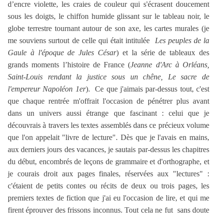
d’encre violette, les craies de couleur qui s'écrasent doucement
sous les doigts, le chiffon humide glissant sur le tableau noir, le
globe terrestre tournant autour de son axe, les cartes murales (je
me souviens surtout de celle qui était intitulée
Les peuples de la
Gaule à l'époque de Jules César
) et la série de tableaux des
grands moments l’histoire de France (
Jeanne d'Arc à Orléans,
Saint-Louis rendant la justice sous un chêne, Le sacre de
l'empereur Napoléon 1er
).
Ce que j'aimais par-dessus tout, c'est
que chaque rentrée m'offrait l'occasion de pénétrer plus avant
dans un univers aussi étrange que fascinant : celui que je
découvrais à travers les textes assemblés dans ce précieux volume
que l'on appelait "livre de lecture". Dès que je l'avais en mains,
aux derniers jours des vacances, je sautais par-dessus les chapitres
du début, encombrés de leçons de grammaire et d'orthographe, et
je courais droit aux pages finales, réservées aux "lectures" :
c'étaient de petits contes ou récits de deux ou trois pages, les
premiers textes de fiction que j'ai eu l'occasion de lire, et qui me
firent éprouver des frissons inconnus. Tout cela ne fut
sans doute