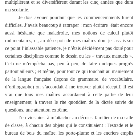
multiplièrent et se diversifièrent durant les cinq années que dura
ma scolarité.
Je dois avouer pourtant que les commencemments furent
difficiles. J’avais beaucoup à rattraper : mon écriture
était encore
aussi hésitante que maladroite, mes notions de calcul plutôt
rudimentaires, et, au désespoir de mes maîtres dont je lassais sur
ce point l’inlassable patience, je n’étais décidément pas doué pour
certaines disciplines comme le dessin ou les « travaux manuels ».
Cela ne m’empêcha pas, peu à peu, de faire quelques progrès
partout ailleurs ; et même, pour tout ce qui touchait au maniement
de la langue française (leçons de grammaire, de vocabulaire,
d’orthographe) on s’accordait à me trouver plutôt réceptif. Il est
vrai que tous mes maîtres accordaient à cette partie de leur
enseignement, à travers le rite quotidien de la dictée suivie de
questions, une attention extrême.
J’en vins ainsi à m’attacher au décor si familier de ma salle
de classe, à chacun des objets qui le constituaient : l'estrade et le
bureau de bois du maître, les porte-plume et les encriers emplis