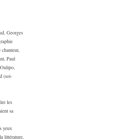
d, Georges
graphie
 chanteur,
nt, Paul
’Oulipo,
 (soi-
re les
ient sa
es yeux
 littérature,