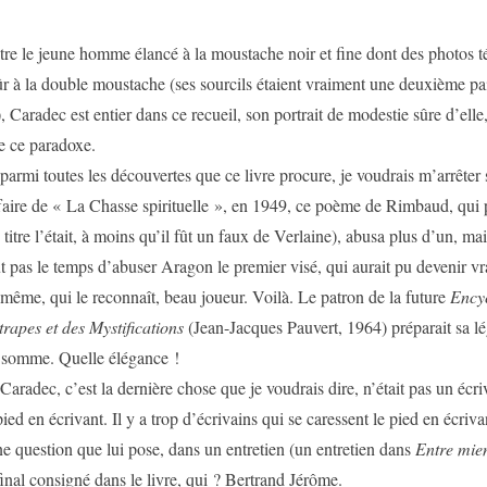
eune homme élancé à la moustache noir et fine dont des photos té
 à la double moustache (ses sourcils étaient vraiment une deuxième pa
 Caradec est entier dans ce recueil, son portrait de modestie sûre d’elle,
e ce paradoxe.
utes les découvertes que ce livre procure, je voudrais m’arrêter s
ffaire de « La Chasse spirituelle », en 1949, ce poème de Rimbaud, qui
e titre l’était, à moins qu’il fût un faux de Verlaine), abusa plus d’un, m
t pas le temps d’abuser Aragon le premier visé, qui aurait pu devenir vr
même, qui le reconnaît, beau joueur. Voilà. Le patron de la future
Encyc
trapes et des Mystifications
(Jean-Jacques Pauvert, 1964) préparait sa lé
e somme. Quelle élégance !
 c’est la dernière chose que je voudrais dire, n’était pas un écriv
pied en écrivant. Il y a trop d’écrivains qui se caressent le pied en écrivan
ne question que lui pose, dans un entretien (un entretien dans
Entre mie
final consigné dans le livre, qui ? Bertrand Jérôme.