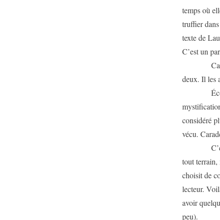
temps où ell
truffier dan
texte de Lau
C’est un par
Caradec ne
deux. Il les 
Écoutez une
mystificatio
considéré pl
vécu. Carade
C’est assez
tout terrain
choisit de c
lecteur. Voi
avoir quelqu
peu).