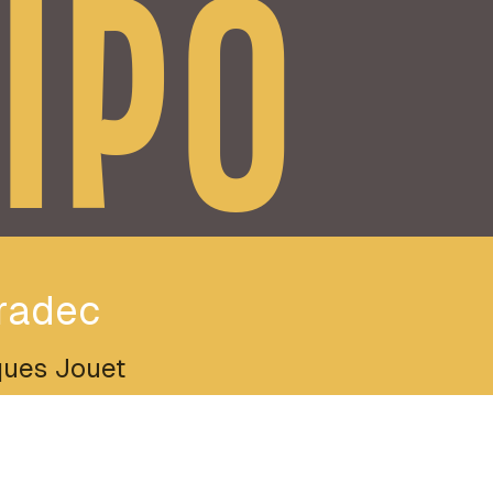
IPO
radec
ues Jouet