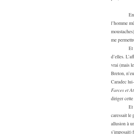
Entre le j
l’homme mûr
moustaches),
me permettr
Et parmi to
d’elles. L’a
vrai (mais l
Breton, n’eu
Caradec lui-
Farces et At
diriger cett
Et Caradec,
caressait le 
allusion à u
s’imposait) 