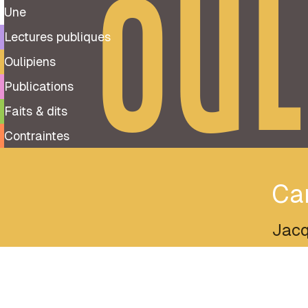
OUL
Une
Lectures publiques
Oulipiens
Publications
Faits & dits
Contraintes
Ca
Jacq