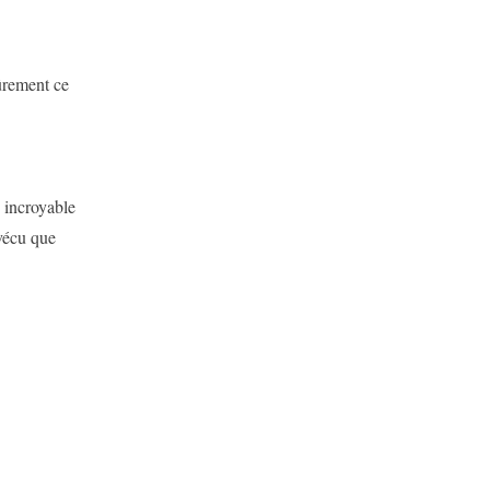
rement ce
 incroyable
 vécu que