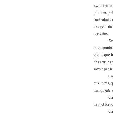
exclusiveme
plan des po
surévalués, 
des gens du 
écrivains.
En
cinquantaine
gigots que f
des articles 
savoir par la
Caradec aur
aux livres, q
manquants su
Caradec est
haut et fort
Caradec ne 