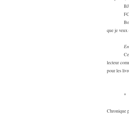
BJ : — Vou
FC : 
Bon d’acco
que je veux 
Entre 
Ceci est un
lecteur comm
pour les liv
*
Chronique p