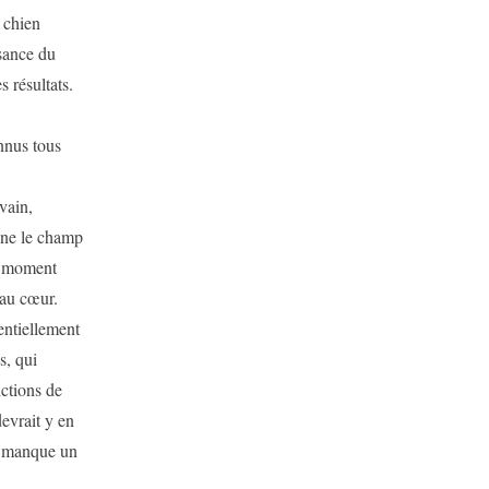
 chien
ssance du
s résultats.
nus tous
vain,
eine le champ
le moment
 au cœur.
ntiellement
s, qui
ctions de
devrait y en
ça manque un