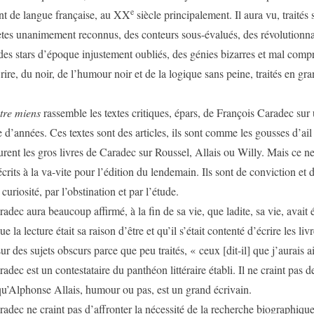
e
nt de langue française, au XX
siècle principalement. Il aura vu, traités
ètes unanimement reconnus, des conteurs sous-évalués, des révolutionna
des stars d’époque injustement oubliés, des génies bizarres et mal compr
rire, du noir, de l’humour noir et de la logique sans peine, traités en gr
tre miens
rassemble les textes critiques, épars, de François Caradec sur
 d’années. Ces textes sont des articles, ils sont comme les gousses d’ail
urent les gros livres de Caradec sur Roussel, Allais ou Willy. Mais ce ne
écrits à la va-vite pour l’édition du lendemain. Ils sont de conviction et d
 curiosité, par l’obstination et par l’étude.
a beaucoup affirmé, à la fin de sa vie, que ladite, sa vie, avait é
ue la lecture était sa raison d’être et qu’il s’était contenté d’écrire les liv
r des sujets obscurs parce que peu traités, « ceux [dit-il] que j’aurais a
 un contestataire du panthéon littéraire établi. Il ne craint pas d
 qu’Alphonse Allais, humour ou pas, est un grand écrivain.
craint pas d’affronter la nécessité de la recherche biographique