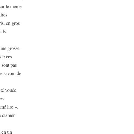
 sur le même
ires
is, en gros
ands
 une grosse
 de ces
 sont pas
e savoir, de
té vouée
res
imé lire ».
e clamer
 en un