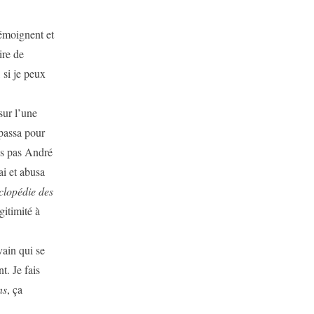
moignent et
ire de
 si je peux
ur l’une
 passa pour
ais pas André
ai et abusa
lopédie des
gitimité à
ain qui se
t. Je fais
ns
, ça