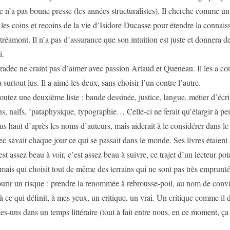
e n’a pas bonne presse (les années structuralistes). Il cherche comme un
s les coins et recoins de la vie d’Isidore Ducasse pour étendre la connai
tréamont. Il n’a pas d’assurance que son intuition est juste et donnera de
i.
 craint pas d’aimer avec passion Artaud et Queneau. Il les a con
a surtout lus. Il a aimé les deux, sans choisir l’un contre l’autre.
 deuxième liste : bande dessinée, justice, langue, métier d’écri
ns, naïfs, ’pataphysique, typographie… Celle-ci ne ferait qu’élargir à p
us haut d’après les noms d’auteurs, mais aiderait à le considérer dans 
c savait chaque jour ce qui se passait dans le monde. Ses livres étaient
 beau à voir, c’est assez beau à suivre, ce trajet d’un lecteur pote
, mais qui choisit tout de même des terrains qui ne sont pas très emprunté
ourir un risque : prendre la renommée à rebrousse-poil, au nom de convi
là ce qui définit, à mes yeux, un critique, un vrai. Un critique comme il 
es-uns dans un temps littéraire (tout à fait entre nous, en ce moment, 