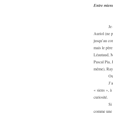
Entre mien
Je commenc
Auriol (ne p
jusqu’au con
mais le père
Léautaud, M
Pascal Pia,
même), Raym
Ouf
J’ai commen
« siens », à
curiosité.
Si le lecteu
comme une bi