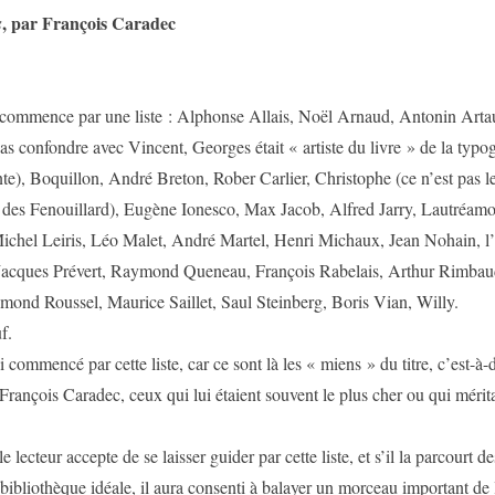
, par François Caradec
s
e par une liste : Alphonse Allais, Noël Arnaud, Antonin Artau
as confondre avec Vincent, Georges était « artiste du livre » de la typo
te), Boquillon, André Breton, Rober Carlier, Christophe (ce n’est pas le
 des Fenouillard), Eugène Ionesco, Max Jacob, Alfred Jarry, Lautréamo
ichel Leiris, Léo Malet, André Martel, Henri Michaux, Jean Nohain, l
 Jacques Prévert, Raymond Queneau, François Rabelais, Arthur Rimbaud
ond Roussel, Maurice Saillet, Saul Steinberg, Boris Vian, Willy.
.
cé par cette liste, car ce sont là les « miens » du titre, c’est-à-di
 François Caradec, ceux qui lui étaient souvent le plus cher ou qui mérita
r accepte de se laisser guider par cette liste, et s’il la parcourt d
bliothèque idéale, il aura consenti à balayer un morceau important de la