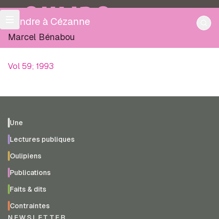
OULIPO
Rendre à Cézanne
Marcel Bénabou
Vol 59; 1993
Une
Lectures publiques
Oulipiens
Publications
Faits & dits
Contraintes
NEWSLETTER