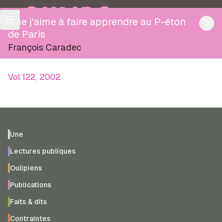
OULIPO
Que j'aime à faire apprendre au P-éton
de Paris
François Caradec
Vol 122; 2002
Une
Lectures publiques
Oulipiens
Publications
Faits & dits
Contraintes