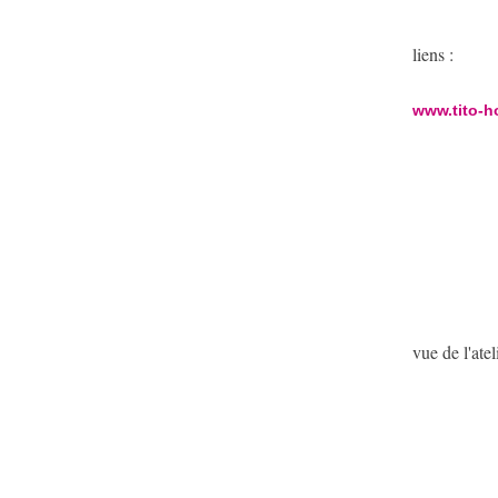
liens :
www.
tito
-
h
vue de l'ate