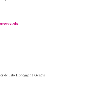
onegger
.ch/
lier de Tito Honegger à Genève :