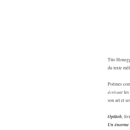
Tito Honegge
du texte mêl
Poèmes compo
écrivant
les 
son art et s
Optitoh
, li
Un énorme 