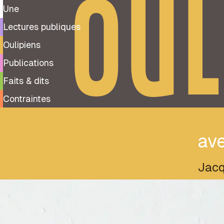
OUL
Une
Lectures publiques
Oulipiens
Publications
Faits & dits
Contraintes
av
Jacq