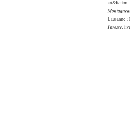
art&fiction,
Montagnea
Lausanne ; P
Paresse
, liv