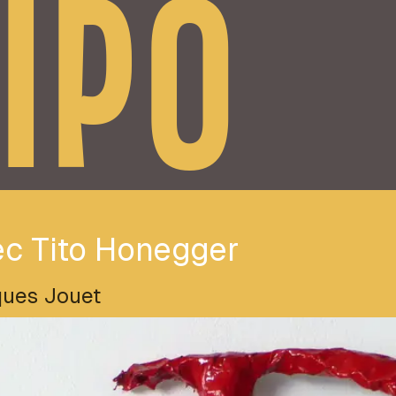
IPO
ec Tito Honegger
ues Jouet