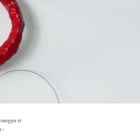
Honegger et
 :