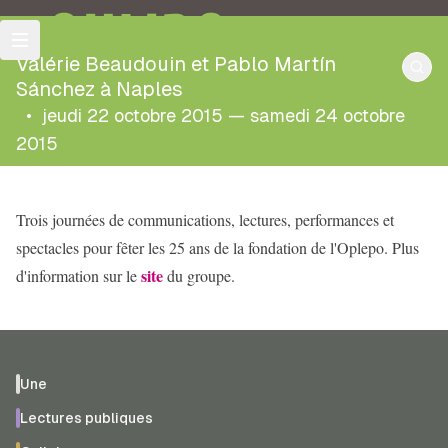
OULIPO
Valérie Beaudouin et Pablo Martín
Sánchez à Naples
•
jeudi 22 octobre 2015 — samedi 24 octobre
2015
Trois journées de communications, lectures, performances et
spectacles pour fêter les 25 ans de la fondation de l'Oplepo. Plus
site
d'information sur le
du groupe.
Une
Lectures publiques