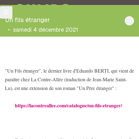
OULIPO
Un fils étranger
•
samedi 4 décembre 2021
"Un Fils étranger", le dernier livre d'Eduardo BERTI, qui vient de 
paraître chez La Contre-Allée (traduction de Jean-Marie Saint-
Lu), est une extension 
de son roman "Un Père étranger" :
https://lacontreallee.com/catalogue/un-fils-etranger/