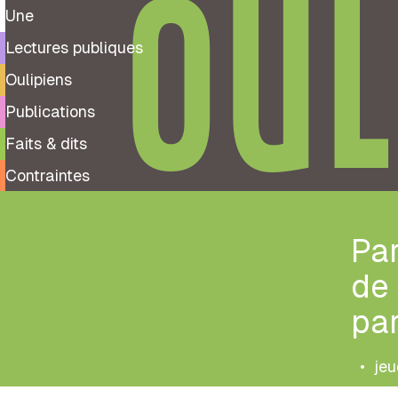
OUL
Une
Lectures publiques
Oulipiens
Publications
Faits & dits
Contraintes
Par
de 
par
•
je