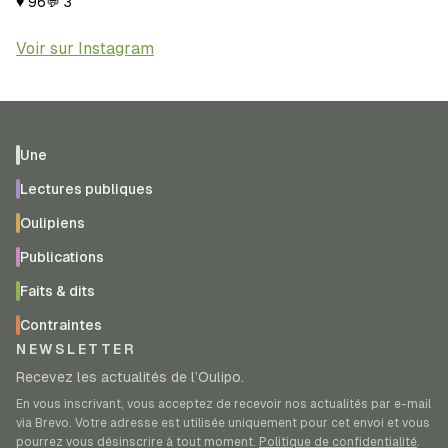
♥
96
💬
3
Voir sur Instagram
Une
Lectures publiques
Oulipiens
Publications
Faits & dits
Contraintes
NEWSLETTER
Recevez les actualités de l’Oulipo.
En vous inscrivant, vous acceptez de recevoir nos actualités par e-mail
via Brevo. Votre adresse est utilisée uniquement pour cet envoi et vous
pourrez vous désinscrire à tout moment.
Politique de confidentialité
.