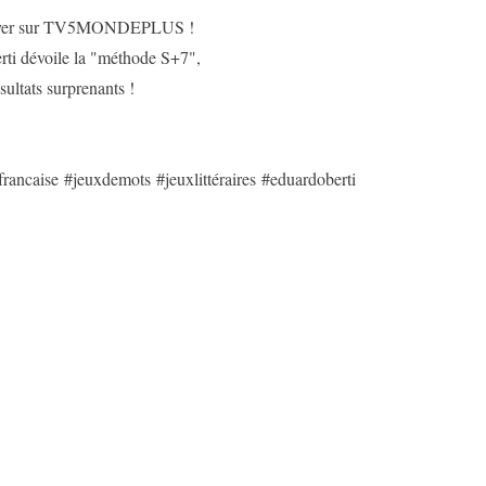
trouver sur TV5MONDEPLUS !
Berti dévoile la "méthode S+7",
ultats surprenants !
ncaise #jeuxdemots #jeuxlittéraires #eduardoberti