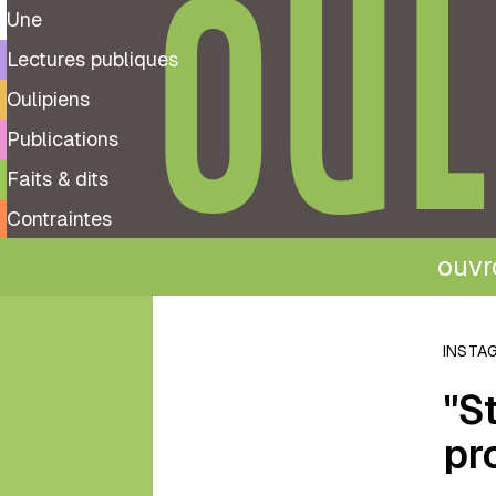
OUL
Une
Lectures publiques
Oulipiens
Publications
Faits & dits
Contraintes
ouvro
←
Retour
INSTA
aux
"St
Faits
&
pr
dits