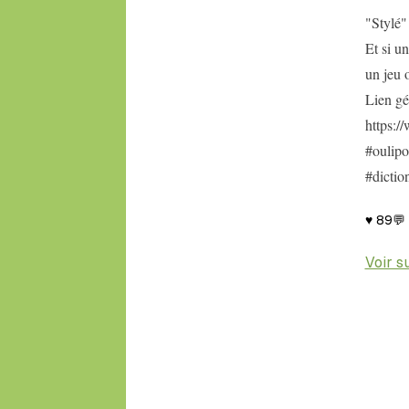
"Stylé
Et si u
un jeu 
Lien gé
https:/
#oulipo
#dictio
♥
89
💬
Voir s