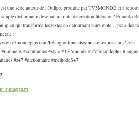
" est une série autour de l'Oulipo, produite par TV5MONDE et à re
n simple dictionnaire devenait un outil de création littéraire ? Eduardo 
oulipien qui transforme les textes en détournant leurs mots… pour des rés
nérale :
/www.tv5mondeplus.com/fr/langue-francaise/mots-et-expressions/style
 #oulipiens #contraintes #stylé #TV5monde #TV5mondeplus #languefra
nnaires #s+7 #dictionnaire #méthodeS+7
3
ur Instagram