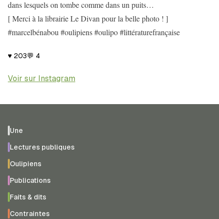
dans lesquels on tombe comme dans un puits…
[ Merci à la librairie Le Divan pour la belle photo ! ]
#marcelbénabou #oulipiens #oulipo #littératurefrançaise
♥
203
💬
4
Voir sur Instagram
Une
Lectures publiques
Oulipiens
Publications
Faits & dits
Contraintes