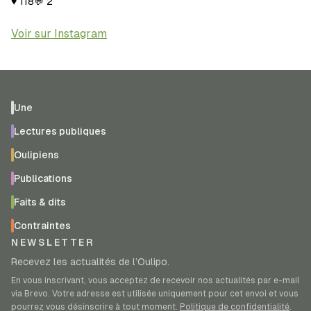
♥
118
💬
2
Voir sur Instagram
Une
Lectures publiques
Oulipiens
Publications
Faits & dits
Contraintes
NEWSLETTER
Recevez les actualités de l’Oulipo.
En vous inscrivant, vous acceptez de recevoir nos actualités par e-mail
via Brevo. Votre adresse est utilisée uniquement pour cet envoi et vous
pourrez vous désinscrire à tout moment.
Politique de confidentialité
.