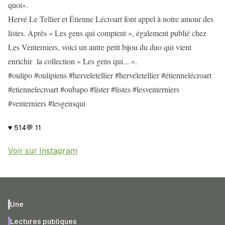
quoi».
Hervé Le Tellier et Étienne Lécroart font appel à notre amour des
listes. Après « Les gens qui comptent », également publié chez
Les Venterniers, voici un autre petit bijou du duo qui vient
enrichir la collection « Les gens qui... ».
#oulipo #oulipiens #herveletellier #hervéletellier #étiennelécroart
#etiennelecroart #oubapo #lister #listes #lesventerniers
#venterniers #lesgensqui
♥
514
💬
11
Voir sur Instagram
Une
Lectures publiques