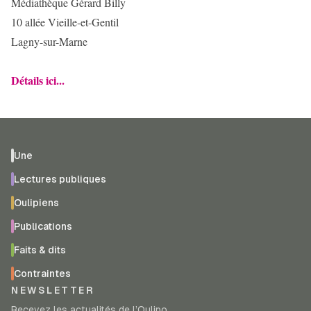
Médiathèque Gérard Billy
10 allée Vieille-et-Gentil
Lagny-sur-Marne
Détails ici...
Une
Lectures publiques
Oulipiens
Publications
Faits & dits
Contraintes
NEWSLETTER
Recevez les actualités de l’Oulipo.