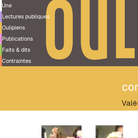
OUL
Une
Lectures publiques
Oulipiens
Publications
Faits & dits
Contraintes
cor
Valé