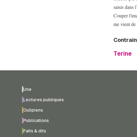
saisis dans 
Couper l'im
me vient de
Contrain
Terine
Une
Lectures publiques
Oulipiens
Publications
Faits & dits