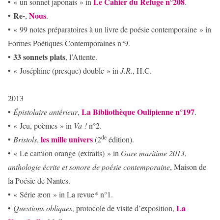
Le Cahier du Refuge n°208
• « un sonnet japonais » in
.
Re-
Nous
•
,
.
• « 99 notes préparatoires à un livre de poésie contemporaine » in
Formes Poétiques Contemporaines n°9.
33 sonnets plats
•
, l’Attente.
• « Joséphine (presque) double » in
J.R.
, H.C.
2013
La Bibliothèque Oulipienne n°197
•
Épistolaire antérieur
,
.
• « Jeu, poèmes » in
Va !
n°2.
de
les mille univers
•
Bristol
s
,
(2
édition).
• « Le camion orange (extraits) » in
Gare maritime 2013
,
anthologie écrite et sonore de poésie contemporaine
, Maison de
la Poésie de Nantes.
• « Série æon » in La revue* n°1.
La
•
Questions obliques
, protocole de visite d’exposition,