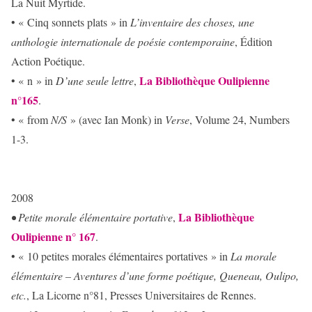
La Nuit Myrtide.
• « Cinq sonnets plats » in
L’inventaire des choses,
une
anthologie internationale de poésie contemporaine
, Édition
Action Poétique.
La Bibliothèque Oulipienne
• « n » in
D’une seule lettre
,
n°165
.
• « from
N/S
» (avec Ian Monk) in
Verse
, Volume 24, Numbers
1-3.
2008
La Bibliothèque
• Petite morale élémentaire portative
,
Oulipienne n° 167
.
• « 10 petites morales élémentaires portatives » in
La morale
élémentaire –
Aventures d’une forme poétique, Queneau, Oulipo,
etc.
, La Licorne n°81, Presses Universitaires de Rennes.