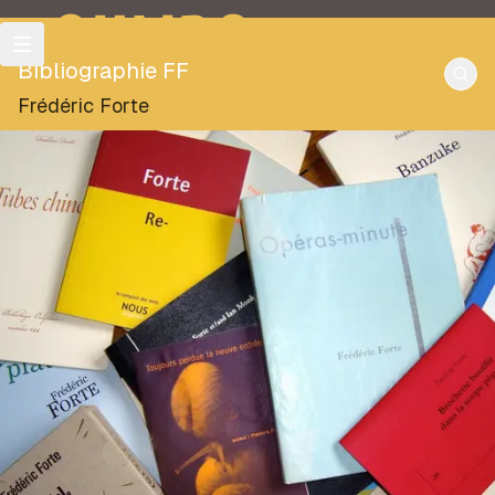
OULIPO
Bibliographie FF
Frédéric Forte