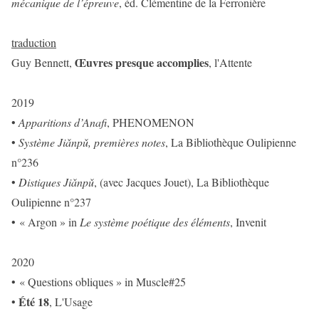
mécanique de l’épreuve
, éd. Clémentine de la Ferronière
traduction
Œuvres presque accomplies
Guy Bennett,
, l'Attente
2019
•
Apparitions d’Anafi
, PHENOMENON
•
Système Jiǎnpǔ, premières notes
, La Bibliothèque Oulipienne
n°236
•
Distiques Jiǎnpǔ
, (avec Jacques Jouet), La Bibliothèque
Oulipienne n°237
• « Argon » in
Le système poétique des éléments
, Invenit
2020
• « Questions obliques » in Muscle#25
Été 18
•
, L'Usage