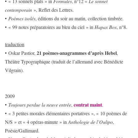
• « 13 sonnets plats » in
Formules
, n°12 «
Le sonnet
contemporain
», Reflet des Lettres.
•
Poèmes isolés
, éditions du soir au matin, collection timbrée.
• « 99 notes préparatoires au bleu du ciel » in
Hapax Box
, n°8.
traduction
21 poèmes-anagrammes d’après Hebel
• Oskar Pastior,
,
Théâtre Typographique (traduit de l’allemand avec Bénédicte
Vilgrain).
2009
contrat maint
•
Toujours perdue la neuve entrée
,
.
• « 3 petites morales élémentaires portatives », « 10 poèmes de
N/S » et « 4 opéras-minute » in
Anthologie de l’Oulipo
,
Poésie/Gallimard.