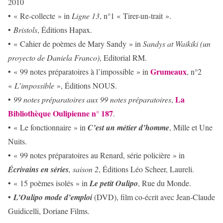
2010
• « Re-collecte » in
Ligne 13
, n°1 « Tirer-un-trait ».
•
Bristol
s
, Éditions Hapax.
• « Cahier de poèmes de Mary Sandy » in
Sandys at Waikiki
(un
proyecto de Daniela Franco)
, Editorial RM.
Grumeaux
• « 99 notes préparatoires à l’impossible » in
, n°2
«
L’impossible
», Éditions NOUS.
La
•
99 notes préparatoires aux 99 notes préparatoires
,
Bibliothèque Oulipienne n° 187
.
• « Le fonctionnaire » in
C’est un métier d’homme
, Mille et Une
Nuits.
• « 99 notes préparatoires au Renard, série policière » in
Écrivains en séries
,
saison 2
, Éditions Léo Scheer, Laureli.
• « 15 poèmes isolés » in
Le petit Oulipo
, Rue du Monde.
•
L’Oulipo mode d’emploi
(DVD), film co-écrit avec Jean-Claude
Guidicelli, Doriane Films.