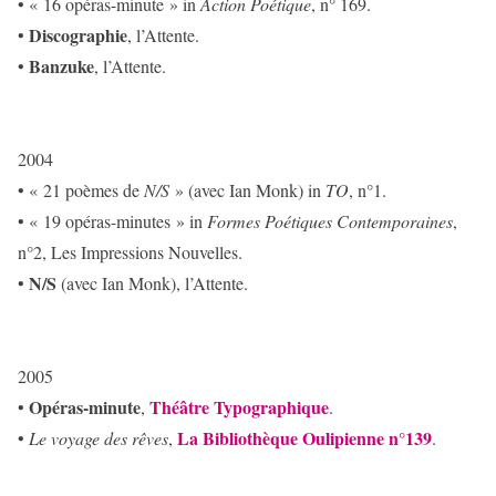
• « 16 opéras-minute » in
Action Poétique
, n° 169.
Discographie
•
, l’Attente.
Banzuke
•
, l’Attente.
2004
• « 21 poèmes de
N/S
» (avec Ian Monk) in
TO
, n°1.
• « 19 opéras-minutes » in
Formes Poétiques Contemporaines
,
n°2, Les Impressions Nouvelles.
N/S
•
(avec Ian Monk), l’Attente.
2005
Opéras-minute
Théâtre Typographique
•
,
.
La Bibliothèque Oulipienne n°139
•
Le voyage des rêves
,
.