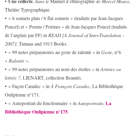
Une collecte
•
, d
ans le
Manuel d’ethnographie
de Marcel Mauss
,
Théâtre Typographique.
• « 6 sonnets plats / 6 flat sonnets » (traduits par Jean-Jacques
Poucel) et « Poems / Poèmes » de Jean-Jacques Poucel (traduits
de l’anglais par FF) in
READ
[A Journal of Inter-Translation :
2007]
, Tamaas and 1913 Books.
• « 99 notes préparatoires au geste de ralentir » in
Geste
, n°6
«
Ralentir
».
• « 99 notes préparatoires au nom des étoiles » in
Artistes ou
lettrés ?
, LIENART, collection Beautés.
• « Façon Caradec » in
À François Caradec
, La Bibliothèque
Oulipienne n°171.
La
• « Autoportrait du fonctionnaire » in
Autoportraits
,
Bibliothèque Oulipienne n°175
.