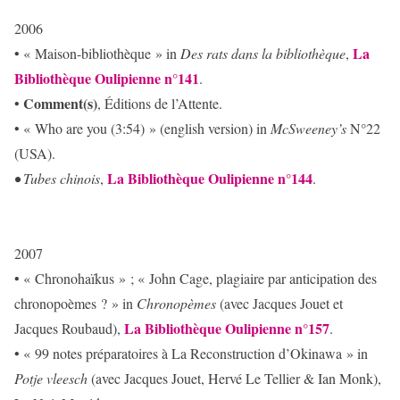
2006
La
• « Maison-bibliothèque » in
Des rats dans la bibliothèque
,
Bibliothèque Oulipienne n°141
.
Comment(s)
•
, Éditions de l’Attente.
• « Who are you (3:54) » (english version) in
McSweeney’s
N°22
(USA).
La Bibliothèque Oulipienne n°144
• Tubes chinois
,
.
2007
• « Chronohaïkus » ; « John Cage, plagiaire par anticipation des
chronopoèmes ? » in
Chronopèmes
(avec Jacques Jouet et
La Bibliothèque Oulipienne n°157
Jacques Roubaud),
.
• « 99 notes préparatoires à La Reconstruction d’Okinawa » in
Potje vleesch
(avec Jacques Jouet, Hervé Le Tellier & Ian Monk),