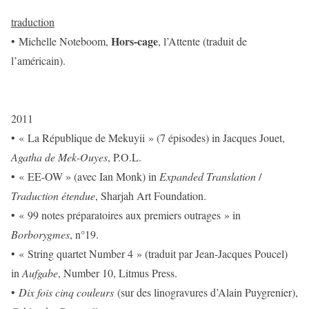
traduction
Hors-cage
• Michelle Noteboom,
, l’Attente (traduit de
l’américain).
2011
• « La République de Mekuyii » (7 épisodes) in Jacques Jouet,
Agatha de Mek-Ouyes
, P.O.L.
• « EE-OW » (avec Ian Monk) in
Expanded Translation
/
Traduction étendue
, Sharjah Art Foundation.
• « 99 notes préparatoires aux premiers outrages » in
Borborygmes
, n°19.
• « String quartet Number 4 » (traduit par Jean-Jacques Poucel)
in
Aufgabe
, Number 10, Litmus Press.
•
Dix fois cinq couleurs
(sur des linogravures d’Alain Puygrenier),