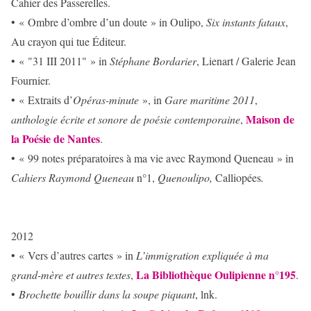
Cahier des Passerelles.
• « Ombre d’ombre d’un doute » in Oulipo,
Six instants fataux
,
Au crayon qui tue Éditeur.
• « "31 III 2011" » in
Stéphane Bordarier
, Lienart / Galerie Jean
Fournier.
• « Extraits d’
Opéras-minute
», in
Gare maritime 2011
,
Maison de
anthologie écrite et sonore de poésie contemporaine
,
la Poésie de Nantes
.
• « 99 notes préparatoires à ma vie avec Raymond Queneau » in
Cahiers Raymond Queneau
n°1,
Quenoulipo,
Calliopées
.
2012
• « Vers d’autres cartes » in
L’immigration expliquée à ma
La Bibliothèque Oulipienne n°195
grand-mère
et autres textes
,
.
•
Brochette bouillir dans la soupe piquant
, lnk.