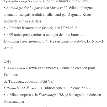
•
(et autres objets célestes)
, les mille univers, mini-livres.
•
Anthologie der bulgarischen Musik vol.2
, édition bilingue
allemand-français, traduit en allemand par Dagmara Kraus,
hochroth Verlag (Berlin)
• « Premier hexagramme (le ciel) » in FPM n°12
• « 99 notes préparatoires à un objet de mon bureau » in
Hommages anecdotiques à la Topographie anecdotée
, Le Nouvel
Attila
2017
•
Poèmes isolés
, revus et augmentés, Centre de création pour
l’enfance
de Tinqueux, collection Petit Va
!
•
Pentacles Mallarmé
, La Bibliothèque Oulipienne n°227.
• « Minutenopern » in
Schreibheft
n°88 (Allemagne), traduits en
Allemand par