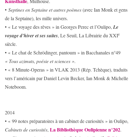
Kunsthalle
, Mulhouse.
•
Septines en Septaine
et autres poèmes
(avec Ian Monk et gens
de la Septaine), les mille univers.
• « Le voyage des rêves » in Georges Perec et l’Oulipo,
Le
e
voyage d’hiver et ses suites
, Le Seuil, La Librairie du XXI
siècle.
• « Le chat de Schrödinger, pantoum » in Bacchanales n°49
« Tous azimuts, poésie et sciences »
.
• « 8 Minute-Operas » in VLAK 2013 (Rép. Tchèque), traduits
vers l’américain par Daniel Levin Becker, Ian Monk & Michelle
Noteboom.
2014
• « 99 notes préparatoires à un cabinet de curiosités » in Oulipo,
La Bibliothèque Oulipienne n°202
Cabinets de curiosités
,
.