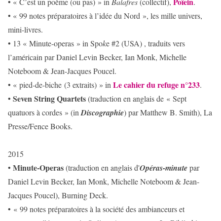
Poïein
• « C’est un poème (ou pas) » in
Balafres
(collectif),
.
• « 99 notes préparatoires à l’idée du Nord », les mille univers,
mini-livres.
• 13 « Minute-operas » in Spo
k
e #2 (USA) , traduits vers
l’américain par Daniel Levin Becker, Ian Monk, Michelle
Noteboom & Jean-Jacques Poucel.
Le cahier du refuge n°233
• « pied-de-biche (3 extraits) » in
.
Seven String Quartets
•
(traduction en anglais de « Sept
quatuors à cordes » (in
Discographie
) par Matthew B. Smith), La
Presse/Fence Books.
2015
Minute-Operas
•
(traduction en anglais d'
Opéras-minute
par
Daniel Levin Becker, Ian Monk, Michelle Noteboom & Jean-
Jacques Poucel), Burning Deck.
• « 99 notes préparatoires à la société des ambianceurs et