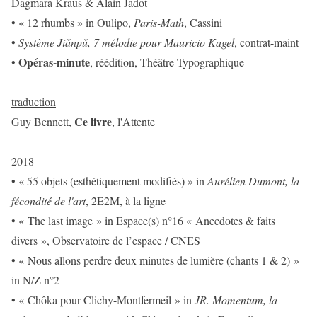
Dagmara Kraus & Alain Jadot
• « 12 rhumbs » in Oulipo,
Paris-Math
, Cassini
•
Système Jiǎnpǔ, 7 mélodie pour Mauricio Kagel
, contrat-maint
Opéras-minute
•
, réédition, Théâtre Typographique
traduction
Ce livre
Guy Bennett,
, l'Attente
2018
• « 55 objets (esthétiquement modifiés) » in
Aurélien Dumont, la
fécondité de l'art
, 2E2M, à la ligne
• « The last image » in Espace(s) n°16 « Anecdotes & faits
divers », Observatoire de l’espace / CNES
• « Nous allons perdre deux minutes de lumière (chants 1 & 2) »
in N/Z n°2
• « Chôka pour Clichy-Montfermeil » in
JR. Momentum, la