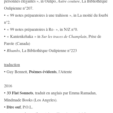
personnes élégantes », in Oulipo,
Autre couture
, La Bibliothèque
Oulipienne n°207.
• « 99 notes préparatoires à une trahison », in La moitié du fourbi
n°2.
• « 99 notes préparatoires à Re- », in N/Z n°0.
• « Kanienkehaka » in
Sur les traces de Champlain
, Prise de
Parole (Canada)
•
Rhumbs
, La Bibliothèque Oulipienne n°223
traduction
Poèmes évidents
• Guy Bennett,
, l'Attente
2016
33 Flat Sonnets
•
, traduit en anglais par Emma Ramadan,
Mindmade Books (Los Angeles).
Dire ouf
•
, P.O.L.