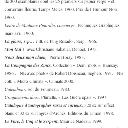
de 300 exemplaires dont les 25 premiers sur papier vergé » et
couverture fleurie. Temps Mêlés, 1960. Prix de l’Humour Noir
1960.
Lettre de Madame
Pinardin, concierge
. Techniques Graphiques,
mars-avril 1960.
La gloire, svp… !
ill. de Puig Rosado , Serg, 1966.
Mon Œil !
avec Christiane Sabatier, Denoël, 1973.
Nous deux mon chien,
Pierre Horay, 1983.
La Compagnie des Zincs
,
Collection « Demi-mots », Ramsay,
1986 . - NE avec photos de Robert Doisneau, Seghers 1991. - NE
coll. « Micro-Climats », Climats 2000.
Calembour
, Ed. du Fourneau, 1983.
Craquements doux,
Plurielle, « Les Guère épais », 1997.
Catalogue d’autographes rares et curieux
, 320 ex sur offset
blanc et 32 ex sur Ingres d’Arches, Editions du Limon, 1998.
,
Le Porc, le Coq et le Serpent
Maurice Nadeau, 1999.