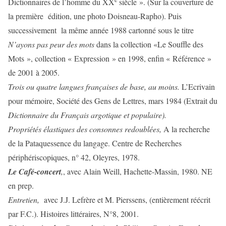
Dictionnaires de l’homme du XX
siècle ». (Sur la couverture de
la première édition, une photo Doisneau-Rapho). Puis
successivement la même année 1988 cartonné sous le titre
N’ayons pas peur des mots
dans la collection «Le Souffle des
Mots », collection « Expression » en 1998, enfin « Référence »
de 2001 à 2005.
Trois ou quatre langues françaises de base, au moins.
L’Ecrivain
pour mémoire, Société des Gens de Lettres, mars 1984 (Extrait du
Dictionnaire du Français argotique et populaire).
Propriétés élastiques des consonnes redoublées,
A la recherche
de la Pataquessence du langage. Centre de Recherches
périphériscopiques, n° 42, Oleyres, 1978.
Le Café-concert
,
, avec Alain Weill, Hachette-Massin, 1980. NE
en prep.
Entretien,
avec J.J. Lefrère et M. Pierssens, (entièrement réécrit
par F.C.). Histoires littéraires, N°8, 2001.