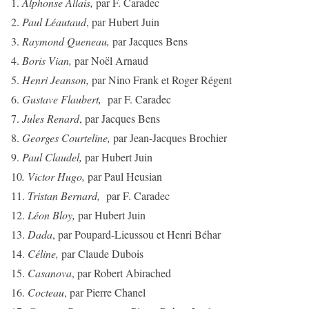
1.
Alphonse Allais,
par F. Caradec
2.
Paul Léautaud
, par Hubert Juin
3.
Raymond Queneau,
par Jacques Bens
4.
Boris Vian,
par Noël Arnaud
5.
Henri Jeanson,
par Nino Frank et Roger Régent
6.
Gustave Flaubert,
par F. Caradec
7.
Jules Renard
, par Jacques Bens
8.
Georges Courteline,
par Jean-Jacques Brochier
9.
Paul Claudel,
par Hubert Juin
10
. Victor Hugo,
par Paul Heusian
11.
Tristan Bernard,
par F. Caradec
12.
Léon Bloy,
par Hubert Juin
13.
Dada
, par Poupard-Lieussou et Henri Béhar
14.
Céline,
par Claude Dubois
15.
Casanova
, par Robert Abirached
16.
Cocteau
, par Pierre Chanel