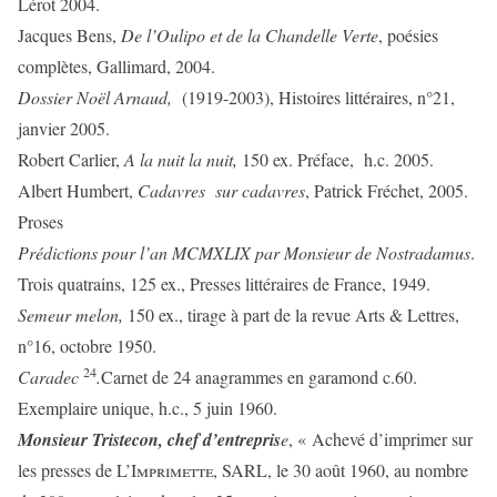
Lérot 2004.
Jacques Bens,
De l’Oulipo et de la Chandelle Verte
, poésies
complètes, Gallimard, 2004.
Dossier Noël Arnaud,
(1919-2003), Histoires littéraires, n°21,
janvier 2005.
Robert Carlier,
A la nuit la nuit,
150 ex. Préface, h.c. 2005.
Albert Humbert,
Cadavres sur cadavres
, Patrick Fréchet, 2005.
Proses
Prédictions pour l’an MCMXLIX par Monsieur de Nostradamus
.
Trois quatrains, 125 ex., Presses littéraires de France, 1949.
Semeur melon,
150 ex., tirage à part de la revue Arts & Lettres,
n°16, octobre 1950.
24
Caradec
.
Carnet de
24 anagrammes en garamond c.60.
Exemplaire unique, h.c., 5 juin 1960.
Monsieur Tristecon, chef d’entrepris
e
, « Achevé d’imprimer sur
les presses de
L’Imprimette,
SARL, le 30 août 1960, au nombre