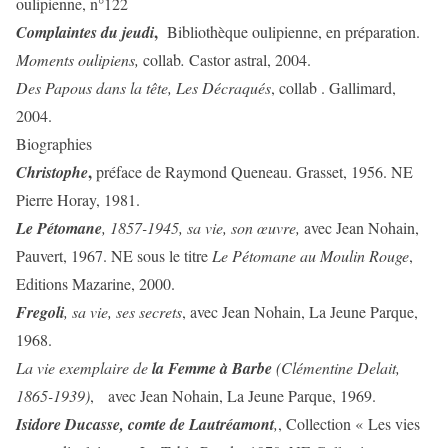
oulipienne, n°122
,
Complaintes du jeudi
Bibliothèque oulipienne, en préparation.
Moments oulipiens,
collab
.
Castor astral, 2004.
Des Papous dans la tête, Les Décraqués
, collab . Gallimard,
2004.
Biographies
,
Christophe
préface de Raymond Queneau. Grasset, 1956. NE
Pierre Horay, 1981.
Le Pétomane
, 1857-1945, sa vie, son œuvre,
avec Jean Nohain,
Pauvert, 1967. NE sous le titre
Le Pétomane au Moulin Rouge
,
Editions Mazarine, 2000.
Fregoli
, sa vie, ses secrets
, avec Jean Nohain, La Jeune Parque,
1968.
La vie exemplaire de
la Femme à Barbe
(Clémentine Delait,
1865-1939)
, avec Jean Nohain, La Jeune Parque, 1969.
Isidore Ducasse, comte de Lautréamont
,
, Collection « Les vies