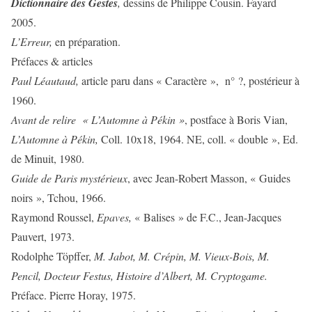
Dictionnaire des Gestes
,
dessins de Philippe Cousin. Fayard
2005.
L’Erreur,
en préparation.
Préfaces & articles
Paul Léautaud,
article paru dans « Caractère », n° ?, postérieur à
1960.
Avant de relire « L’Automne à Pékin »
, postface à Boris Vian,
L’Automne à Pékin,
Coll. 10x18, 1964. NE, coll. « double », Ed.
de Minuit, 1980.
Guide de Paris mystérieux
, avec Jean-Robert Masson, « Guides
noirs », Tchou, 1966.
Raymond Roussel,
Epaves,
« Balises » de F.C., Jean-Jacques
Pauvert, 1973.
Rodolphe Töpffer,
M. Jabot, M. Crépin, M. Vieux-Bois, M.
Pencil, Docteur Festus, Histoire d’Albert, M. Cryptogame.
Préface. Pierre Horay, 1975.