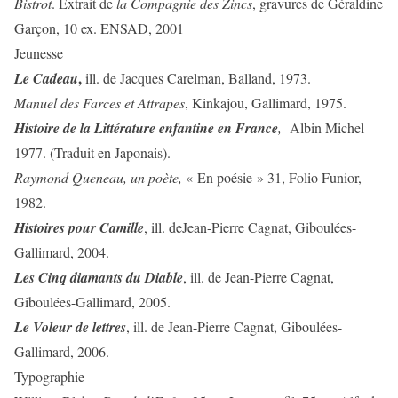
Bistrot
. Extrait de
la Compagnie des Zincs
, gravures de Géraldine
Garçon, 10 ex. ENSAD, 2001
Jeunesse
,
Le Cadeau
ill. de Jacques Carelman, Balland, 1973.
Manuel des Farces et Attrapes
, Kinkajou, Gallimard, 1975.
Histoire de la Littérature enfantine en France
,
Albin Michel
1977. (Traduit en Japonais).
Raymond Queneau, un poète,
« En poésie » 31, Folio Funior,
1982.
Histoires pour Camille
, ill. deJean-Pierre Cagnat, Giboulées-
Gallimard, 2004.
Les Cinq diamants du Diable
, ill. de Jean-Pierre Cagnat,
Giboulées-Gallimard, 2005.
Le Voleur de lettres
, ill. de Jean-Pierre Cagnat, Giboulées-
Gallimard, 2006.
Typographie