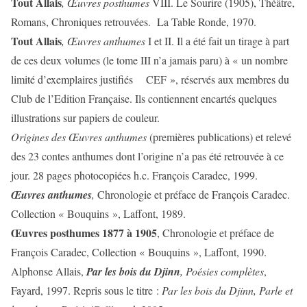
Tout Allais
, Œuvres posthumes
VIII. Le Sourire (1905), Théâtre,
Romans, Chroniques retrouvées. La Table Ronde, 1970.
Tout Allais
, Œuvres anthumes
I et II. Il a été fait un tirage à part
de ces deux volumes (le tome III n’a jamais paru) à « un nombre
limité d’exemplaires justifiés CEF », réservés aux membres du
Club de l’Edition Française. Ils contiennent encartés quelques
illustrations sur papiers de couleur.
Origines des Œuvres anthumes
(premières publications) et relevé
des 23 contes anthumes dont l’origine n’a pas été retrouvée à ce
jour. 28 pages photocopiées h.c. François Caradec, 1999.
Œuvres anthumes
,
Chronologie et préface de François Caradec.
Collection « Bouquins », Laffont, 1989.
Œuvres posthumes 1877 à 1905
, Chronologie et préface de
François Caradec, Collection « Bouquins », Laffont, 1990.
Alphonse Allais,
Par les bois du Djinn
, Poésies complètes
,
Fayard, 1997. Repris sous le titre :
Par les bois du Djinn, Parle et