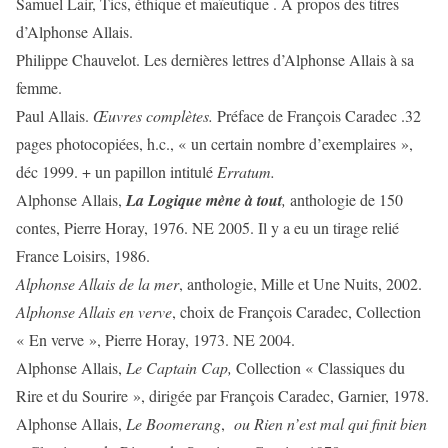
Samuel Lair, Tics, éthique et maïeutique . A propos des titres
d’Alphonse Allais.
Philippe Chauvelot. Les dernières lettres d’Alphonse Allais à sa
femme.
Paul Allais.
Œuvres complètes.
Préface de François Caradec .32
pages photocopiées, h.c., « un certain nombre d’exemplaires »,
déc 1999. + un papillon intitulé
Erratum.
Alphonse Allais,
La Logique mène à tout
,
anthologie de 150
contes, Pierre Horay, 1976. NE 2005. Il y a eu un tirage relié
France Loisirs, 1986.
Alphonse Allais de la mer
, anthologie, Mille et Une Nuits, 2002.
Alphonse Allais en verve
, choix de François Caradec, Collection
« En verve », Pierre Horay, 1973. NE 2004.
Alphonse Allais,
Le Captain Cap,
Collection « Classiques du
Rire et du Sourire », dirigée par François Caradec, Garnier, 1978.
Alphonse Allais,
Le Boomerang
,
ou Rien n’est mal qui finit bien