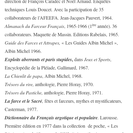
direction de François Caradec et Noël Arnaud. Enquêtes
techniques Louis Doucet. Avec la participation de 35
collaborateurs de l’AFEEFA. Jean-Jacques Pauvert, 1964.
ère
Almanach du Farceur Français
, 1965-1966 (1
année). 36
collaborateurs. Maquette de Massin. Editions Rabelais, 1965.
Guide des Farces et Attrapes,
« Les Guides Albin Michel »,
Albin Michel 1966.
,
Exploits aberrants et paris stupides
dans
Jeux et Sports
,
Encyclopédie de la Pléïade, Gallimard, 1967.
La Chienlit de papa
, Albin Michel, 1968.
Trésors du rire,
anthologie, Pierre Horay, 1970.
Trésors du Pastiche,
anthologie, Pierre Horay, 1971.
La farce et le Sacré
,
fêtes et farceurs, mythes et mystificateurs,
Casterman, 1977.
Dictionnaire du Français argotique et populaire
.
Larousse.
Première édition en 1977 dans la collection de poche, « Les
e