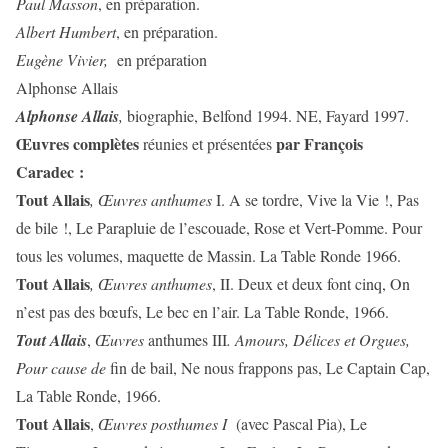
Paul Masson
, en préparation.
Albert Humbert
, en préparation.
Eugène Vivier,
en préparation
Alphonse Allais
Alphonse Allais
,
biographie, Belfond 1994. NE, Fayard 1997.
Œuvres complètes
par François
réunies et présentées
Caradec :
Tout Allais
, Œuvres anthumes
I. A se tordre, Vive la Vie !, Pas
de bile !, Le Parapluie de l’escouade, Rose et Vert-Pomme. Pour
tous les volumes, maquette de Massin. La Table Ronde 1966.
Tout Allais
, Œuvres anthumes
, II. Deux et deux font cinq, On
n’est pas des bœufs, Le bec en l’air. La Table Ronde, 1966.
Tout Allais
,
Œuvres
anthumes III
. Amours, Délices et Orgues,
Pour cause de
fin de bail, Ne nous frappons pas, Le Captain Cap,
La Table Ronde, 1966.
Tout Allais
,
Œuvres posthumes I
(avec Pascal Pia), Le