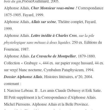
bois du gin,
Poésie/Gallimard, 2005.
Alphonse Allais,
Cher Monsieur vous-même !
Correspondance
1875-1905. Fayard, 1999.
Alphonse Allais,
Allais sur scène
,
Théâtre complet, Fayard,
1999.
Alphonse Allais.
Lettre inédite à Charles Cros
, sur la pile
physiologique sans métaux à deux liquides
. 250 ex. Editions du
Fourneau, 1987.
Alphonse Allais.
La Cravache de Montpellier
, 1879-1880.
Collection « Grabuge », 444 ex. sur papier rouge hussard, 44 ex.
sur vergé blanc nocturne, Cymbalum Pataphysicum, 1994.
Dossier Alphonse Allais
, Histoires littéraires, n°20, 2004.
contenant :
I. Narcisse Lebeau. II . Les amis Claude Debussy et Erik Satie.
III Petit supplément à la Correspondance d’Alphonse Allais.
Michel Pierssens. Alphonse Allais et la Belle Province.