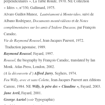
perpendiculaires », La Table Ronde, 1970. NE Collection
« Idées », n°330, Gallimard, 1975.
Alvaro Guillot-Munoz,
Lautréamont à Montevideo
, suivi de
Albano Rodriguez,
Documents montévidéens
et de
Notes
complémentaires sur les amis d’Isidore Ducasse,
par François
Caradec.
Vie de Raymond Roussel
, Jean-Jacques Pauvert, 1972.
Traduction japonaise, 1989.
Raymond Roussel
, Fayard, 1997.
Roussel
, the biography by François Caradec, translated by Ian
Monk. Atlas Press, London, 2002.
(A la découverte d’)
Alfred Jarry
,
Seghers, 1974.
Feu Willy, avec et sans Colette,
Jean-Jacques Pauvert aux éditions
Carrere, 1984. NE
Willy, le père des « Claudine »,
Fayard, 2003.
,
Jane Avril
Fayard, 2001.
George Auriol
(
voir
Typographie)