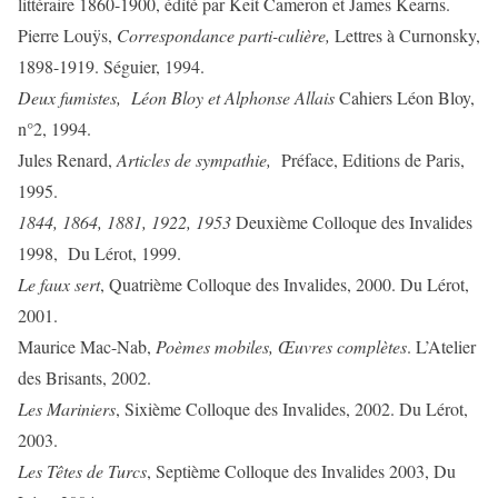
littéraire 1860-1900, édité par Keit Cameron et James Kearns.
Pierre Louÿs,
Correspondance parti-culière,
Lettres à Curnonsky,
1898-1919. Séguier, 1994.
Deux fumistes, Léon Bloy et Alphonse Allais
Cahiers Léon Bloy,
n°2, 1994.
Jules Renard,
Articles de sympathie,
Préface, Editions de Paris,
1995.
1844, 1864, 1881, 1922, 1953
Deuxième Colloque des Invalides
1998, Du Lérot, 1999.
Le faux sert
, Quatrième Colloque des Invalides, 2000. Du Lérot,
2001.
Maurice Mac-Nab,
Poèmes mobiles, Œuvres complètes
. L’Atelier
des Brisants, 2002.
Les Mariniers
, Sixième Colloque des Invalides, 2002. Du Lérot,
2003.
Les Têtes de Turcs
, Septième Colloque des Invalides 2003, Du