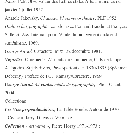
Jonas,
Petit Observateur des Lettres et des Arts. 5 numéros de
janvier à juillet 1952.
Anatole Jakovsky,
Chaissac, l’homme orchestre,
PLF 1952.
Dada et la typographie
, collab . avec Fernand Baudin et François
Sullerot. Ass. Internat. pour l’étude du mouvement dada et du
surréalisme, 1969.
George Auriol,
Caractère n°75, 22 décembre 1981.
Vignettes
, Ornements, Attributs du Commerce, Culs-de-lampe,
Allégories, Sujets divers, Passe-partout etc. 1830-1895 (Spécimen
Deberny). Préface de FC. Ramsay/Caractère, 1969.
George Auriol, 42 contes
mêlés de typographie
,
Plein Chant,
2004.
Collections
Les Vies perpendiculaires
,
La Table Ronde. Autour de 1970
Cocteau, Jarry, Ducasse, Vian, etc.
Collection « en verve »,
Pierre Horay 1971-1973 :