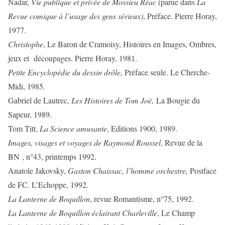
Nadar,
Vie publique et privée de Mossieu Réac
(parue dans
La
Revue comique à l’usage des
gens sérieux)
, Préface. Pierre Horay,
1977.
Christophe
, Le Baron de Cramoisy, Histoires en Images, Ombres,
jeux et découpages. Pierre Horay, 1981.
Petite Encyclopédie du dessin drôle,
Préface seule.
Le Cherche-
Midi, 1985.
Gabriel de Lautrec,
Les Histoires de Tom Joë,
La Bougie du
Sapeur, 1989.
Tom Titt,
La Science amusante
, Editions 1900, 1989.
Images, visages et voyages de Raymond Roussel
, Revue de la
BN , n°43, printemps 1992.
Anatole Jakovsky,
Gaston Chaissac, l’homme orchestre,
Postface
de FC. L’Echoppe, 1992
.
La Lanterne de Boquillon
, revue Romantisme, n°75, 1992.
La Lanterne de Boquillon éclairant Charleville
, Le Champ