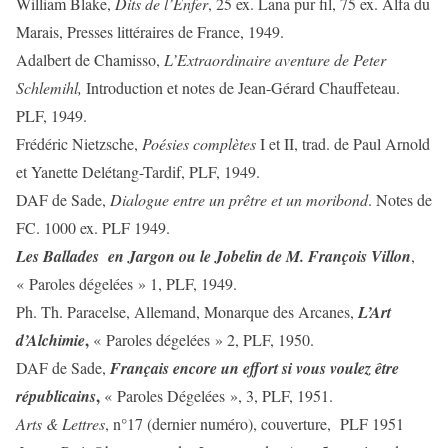
William Blake,
Dits de l’Enfer
, 25 ex. Lana pur fil, 75 ex. Alfa du
Marais, Presses littéraires de France, 1949.
Adalbert de Chamisso,
L’Extraordinaire aventure de Peter
Schlemihl,
Introduction et notes de Jean-Gérard Chauffeteau.
PLF, 1949.
Frédéric Nietzsche,
Poésies complètes
I et II, trad. de Paul Arnold
et Yanette Delétang-Tardif, PLF, 1949.
DAF de Sade,
Dialogue entre un prêtre et un moribond
. Notes de
FC. 1000 ex. PLF 1949.
Les Ballades en Jargon ou le Jobelin de M. François Villon
,
« Paroles dégelées » 1, PLF, 1949.
Ph. Th. Paracelse, Allemand, Monarque des Arcanes,
L’Art
,
d’Alchimie
« Paroles dégelées » 2, PLF, 1950.
DAF de Sade,
Français encore un effort si vous voulez être
,
républicains
« Paroles Dégelées », 3, PLF, 1951.
Arts & Lettres
, n°17 (dernier numéro), couverture, PLF 1951