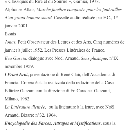
« Classiques du Rire et du Sourire », Garnier, 1978.
Alphonse Allais,
Marche funèbre composée pour les funérailles
er
d’un grand homme sourd,
Cassette audio réalisée par F.C., 1
janvier 2001.
Essais
Jonas,
Petit Observateur des Lettres et des Arts, Cinq numéros de
janvier à juillet 1952, Les Presses Littéraires de France.
Eva Garcia
, dialogue avec Noël Arnaud.
Sens plastique,
n°IX,
novembre 1959.
,
I Primi Eroi
presentazione di René Clair, dell’Accademia di
Francia. L’opera è stata realizzata della redazione della Casa
Editrice Garzani con la direzione di Fr. Caradec. Garzanti,
Milano, 1962.
La Littérature illettrée,
ou la littérature à la lettre, avec Noël
Arnaud. Bizarre n°32, 1964.
Encyclopédie des Farces, Attrapes et Mystifications
, sous la