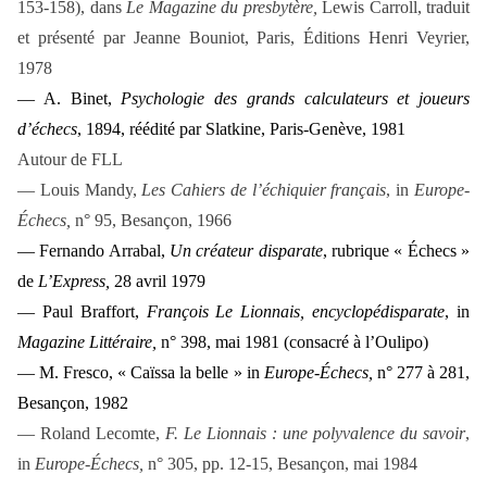
153-158)
, dans
Le Magazine du presbytère,
Lewis Carroll, traduit
et présenté par Jeanne Bouniot, Paris, Éditions Henri Veyrier,
1978
— A. Binet,
Psychologie des grands calculateurs et joueurs
d’échecs
, 1894, réédité par Slatkine, Paris-Genève, 1981
Autour de FLL
— Louis Mandy,
Les Cahiers de l’échiquier français
, in
Europe-
Échecs,
n° 95, Besançon, 1966
— Fernando Arrabal,
Un créateur disparate
, rubrique « Échecs »
de
L’Express,
28 avril 1979
— Paul Braffort,
François Le Lionnais, encyclopédisparate
, in
Magazine Littéraire,
n° 398, mai 1981 (consacré à l’Oulipo)
— M. Fresco, « Caïssa la belle » in
Europe-Échecs,
n° 277 à 281,
Besançon, 1982
— Roland Lecomte,
F. Le Lionnais : une polyvalence du savoir
,
in
Europe-Échecs,
n° 305, pp. 12-15, Besançon, mai 1984