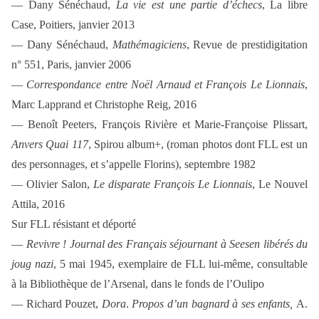
— Dany Sénéchaud,
La vie est une partie d’échecs
, La libre
Case, Poitiers, janvier 2013
— Dany Sénéchaud,
Mathémagiciens
, Revue de prestidigitation
n° 551, Paris, janvier 2006
—
Correspondance entre Noël Arnaud et François Le Lionnais
,
Marc Lapprand et Christophe Reig, 2016
—
Benoît Peeters, François Rivière et Marie-Françoise Plissart,
Anvers Quai 117
, Spirou album+,
(roman photos dont FLL est un
des personnages, et s’appelle Florins), septembre 1982
— Olivier Salon,
Le disparate François Le Lionnais
, Le Nouvel
Attila, 2016
Sur FLL résistant et déporté
—
Revivre ! Journal des Français séjournant à Seesen libérés du
joug nazi
, 5 mai 1945, exemplaire de FLL lui-même, consultable
à la Bibliothèque de l’Arsenal, dans le fonds de l’Oulipo
— Richard Pouzet,
Dora
.
Propos d’un bagnard à ses enfants,
A.