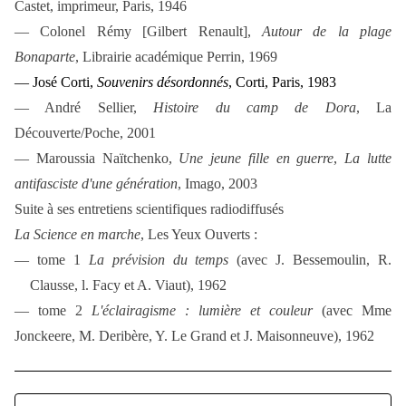
Castet, imprimeur, Paris, 1946
— Colonel Rémy [Gilbert Renault],
Autour de la plage
Bonaparte
, Librairie académique Perrin, 1969
— José Corti,
Souvenirs désordonnés
,
Corti, Paris, 1983
— André Sellier,
Histoire du camp de Dora
, La
Découverte/Poche, 2001
— Maroussia Naïtchenko,
Une jeune fille en guerre
,
La lutte
antifasciste d'une génération
,
Imago, 2003
Suite à ses entretiens scientifiques radiodiffusés
La Science en marche
, Les Yeux Ouverts :
— tome 1
La prévision du temps
(avec J. Bessemoulin, R.
Clausse, l. Facy et A. Viaut), 1962
— tome 2
L'éclairagisme : lumière et couleur
(avec Mme
Jonckeere, M. Deribère, Y. Le Grand et J. Maisonneuve), 1962