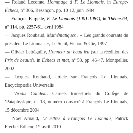
— Roland Lecomte,
Hommage à F. Le Lionnais
, in
Europe-
Échecs,
n° 306, Besançon, pp. 10-12, juin 1984
— François Fargette,
F. Le Lionnais (1901-1984)
, in
Thème-64,
n° 114, pp. 2257-61, avril 1984
— Jacques Roubaud,
Mathématiques :
« Les grands courants du
président Le Lionnais », Le Seuil, Fiction & Cie, 1997
— Olivier Letréguilly,
Honneur au beau jeu
(sur la réédition des
Prix de beauté
), in
Échecs et mat,
n° 53, pp. 46-47, Montpellier,
2002
—
Jacques Roubaud, article sur François Le Lionnais,
Encyclopædia Universalis
—
Viridis Candela
, Carnets trimestriels du Collège de
’Pataphysique, n° 18, numéro consacré à François Le Lionnais,
15 décembre 2004
— Noël Arnaud,
12 lettres à François Le Lionnais
, Patrick
er
Fréchet Éditeur, 1
avril 2010