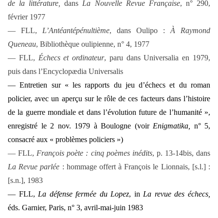
de la littérature,
dans
La Nouvelle Revue Française
, n° 290,
février 1977
— FLL,
L’Antéantépénultième
, dans Oulipo :
À Raymond
Queneau
, Bibliothèque oulipienne, n° 4, 1977
— FLL,
Échecs et ordinateur
, paru dans Universalia en 1979,
puis dans l’Encyclopædia Universalis
— Entretien sur « les rapports du jeu d’échecs et du roman
policier, avec un aperçu sur le rôle de ces facteurs dans l’histoire
de la guerre mondiale et dans l’évolution future de l’humanité »,
enregistré le 2 nov. 1979 à Boulogne (voir
Enigmatika,
n° 5,
consacré aux « problèmes policiers »)
— FLL,
François poète : cinq poèmes inédits
, p. 13-14bis, dans
La Revue parlée
: hommage offert à François le Lionnais, [s.l.] :
[s.n.], 1983
— FLL,
La défense fermée du Lopez
, in
La revue des échecs,
éds. Garnier, Paris, n° 3, avril-mai-juin 1983