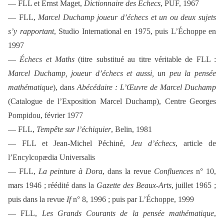
— FLL et Ernst Maget,
Dictionnaire des Échecs
, PUF, 1967
—
FLL,
Marcel Duchamp joueur d’échecs et un ou deux sujets
s’y rapportant
, Studio International en 1975, puis
L’Échoppe en
1997
—
Échecs et Maths
(titre substitué au titre véritable de FLL :
Marcel Duchamp, joueur d’échecs et aussi, un peu la pensée
mathématique
), dans
Abécédaire : L’Œuvre de Marcel Duchamp
(Catalogue de l’Exposition Marcel Duchamp), Centre Georges
Pompidou, février 1977
— FLL,
Tempête sur l’échiquier
, Belin, 1981
— FLL et Jean-Michel Péchiné,
Jeu d’échecs
, article de
l’Encylcopædia Universalis
— FLL,
La peinture à Dora
, dans la revue
Confluences
n° 10,
mars 1946 ; réédité dans la
Gazette des Beaux-Arts
, juillet 1965 ;
puis dans la revue
If
n° 8, 1996 ; puis par L’Échoppe, 1999
— FLL,
Les Grands Courants de la pensée mathématique
,