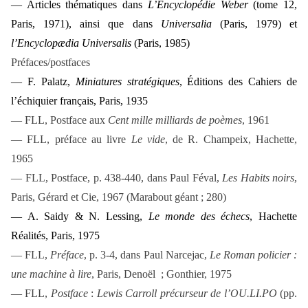
— Articles thématiques dans
L’Encyclopédie Weber
(tome 12,
Paris, 1971), ainsi que dans
Universalia
(Paris, 1979) et
l’Encyclopædia Universalis
(Paris, 1985)
Préfaces/postfaces
— F. Palatz,
Miniatures stratégiques
,
Éditions des Cahiers de
l’échiquier français, Paris, 1935
— FLL, Postface aux
Cent mille milliards de poèmes
, 1961
— FLL, préface au livre
Le vide
, de R. Champeix, Hachette,
1965
— FLL, Postface, p. 438-440, dans Paul Féval,
Les Habits noirs
,
Paris, Gérard et Cie, 1967 (Marabout géant ; 280)
— A. Saidy & N. Lessing,
Le monde des échecs
,
Hachette
Réalités, Paris, 1975
— FLL,
Préface
, p. 3-4, dans Paul Narcejac,
Le Roman policier
:
une machine à lire
, Paris, Denoël ; Gonthier, 1975
— FLL,
Postface
:
Lewis Carroll précurseur de l’OU.LI.PO
(pp.