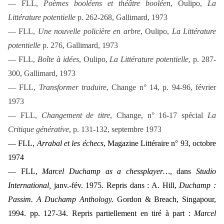
— FLL,
Poèmes booléens et théâtre booléen
, Oulipo,
La
Littérature potentielle
p. 262-268, Gallimard, 1973
— FLL,
Une nouvelle policière en arbre
, Oulipo,
La Littérature
potentielle
p. 276, Gallimard, 1973
— FLL,
Boîte à idées
, Oulipo,
La Littérature potentielle
,
p. 287-
300, Gallimard, 1973
— FLL,
Transformer traduire
,
Change
n° 14, p. 94-96, février
1973
— FLL,
Changement de titre
,
Change
, n° 16-17 spécial
La
Critique générative
, p. 131-132, septembre 1973
— FLL,
Arrabal et les échecs
, Magazine Littéraire n° 93, octobre
1974
— FLL,
Marcel Duchamp as a chessplayer…
, dans
Studio
International,
janv.-fév. 1975. Repris dans : A. Hill,
Duchamp :
Passim.
A Duchamp Anthology.
Gordon & Breach, Singapour,
1994. pp. 127-34. Repris partiellement en tiré à part :
Marcel