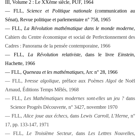
III, Volume 2 : Le XXème siècle, PUF, 1964
— FLL,
Science et Politique nationale
(communication au
Sénat), Revue politique et parlementaire n° 758, 1965
— FLL,
La Révolution mathématique dans le monde moderne
,
Cahiers du Centre économique et social de Perfectionnement des
Cadres : Panorama de la pensée contemporaine, 1966
— FLL,
La Révolution relativiste
, dans le livre
Einstein
,
Hachette, 1966
— FLL,
Queneau et les mathématiques
, Arc n° 28, 1966
— FLL,
Ivresse algolique
, préface aux
Poèmes Algol
de Noël
Arnaud, Éditions Temps Mêlés, 1968
— FLL,
Les Mathématiques modernes sont-elles un jeu ?
dans
Science Progrès Découverte, n° 3427, novembre 1970
— FLL,
Alice joue aux échecs
, dans
Lewis Carroll
,
L’Herne,
n°
17, pp. 133-147, 1971
— FLL,
Le Troisième Secteur
, dans
Les Lettres Nouvelles
,