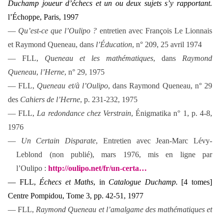
Duchamp joueur d’échecs et un ou deux sujets s’y rapportant.
l’Échoppe, Paris, 1997
—
Qu’est-ce que l’Oulipo ?
entretien avec François Le Lionnais
et Raymond Queneau, dans
l’Éducation
, n° 209, 25 avril 1974
— FLL,
Queneau et les mathématiques
, dans
Raymond
Queneau
,
l’Herne
, n° 29, 1975
— FLL,
Queneau et/à l’Oulipo
, dans
Raymond Queneau
, n° 29
des
Cahiers de l’Herne
, p. 231-232, 1975
— FLL,
La redondance chez Verstrain
,
Énigmatika
n° 1, p. 4-8,
1976
—
Un Certain Disparate
, Entretien avec Jean-Marc Lévy-
Leblond (non publié), mars 1976, mis en ligne par
l’Oulipo :
http://oulipo.net/fr/un-certa…
— FLL,
Échecs et Maths
, in
Catalogue Duchamp.
[4 tomes]
Centre Pompidou, Tome 3, pp. 42-51, 1977
— FLL,
Raymond Queneau et l’amalgame des mathématiques et