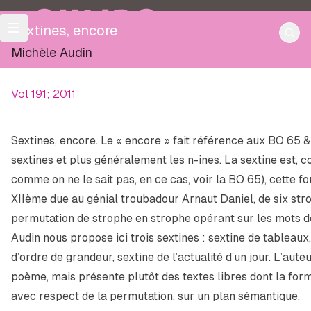
OULIPO
Sextines, encore
Michèle Audin
Vol 191; 2011
Sextines, encore
. Le « encore » fait référence aux BO 65 &
sextines et plus généralement les
n
-ines. La sextine est, 
comme on ne le sait pas, en ce cas, voir la BO 65), cette f
XIIème due au génial troubadour Arnaut Daniel, de six stro
permutation de strophe en strophe opérant sur les mots de
Audin nous propose ici trois sextines : sextine de tableaux,
d’ordre de grandeur, sextine de l’actualité d’un jour. L’auteu
poème, mais présente plutôt des textes libres dont la forme
avec respect de la permutation, sur un plan sémantique.